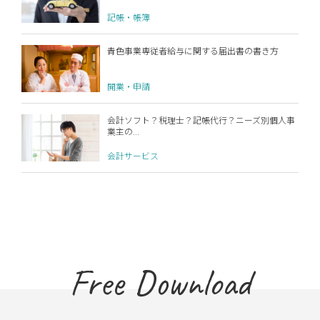
記帳・帳簿
青色事業専従者給与に関する届出書の書き方
開業・申請
会計ソフト？税理士？記帳代行？ニーズ別個人事
業主の...
会計サービス
Free Download