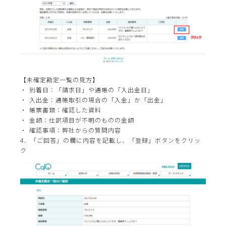
【未確定勘定一覧の見方】
到着日：「請求日」や通帳の「入出金日」
入出金：通帳取引の場合の「入金」か「出金」
帳票書類：確認した資料
金額：仕訳項目が不明のものの金額
確認事項：弊社からの質問内容
4．「ご回答」の欄に内容を記載し、「登録」ボタンをクリッ
ク