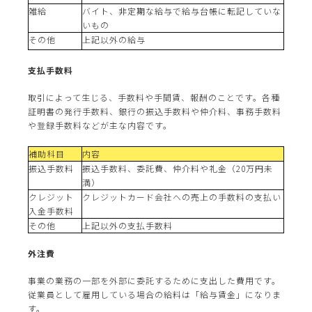
雑給
バイト、非定期な給与で給与台帳に転記していな
いもの
その他
上記以外の給与
支払手数料
取引によって生じる、手数料や手間賃、報酬のことです。各種
証明書の発行手数料、銀行の振込手数料や仲介料、事務手数料
や登録手数料などが主な内容です。
補助科目
内容
振込手数料
振込手数料、委託費、仲介料や礼金（20万円未
満）
クレジット
クレジットカード会社への売上の手数料の支払い
入金手数料
その他
上記以外の支払手数料
外注費
事業の業務の一部を外部に委託するために支出した費用です。
従業員として雇用している場合の給料は「給与賃金」になりま
す。