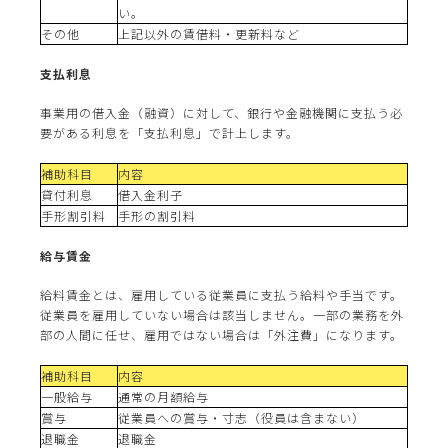
い。
その他
上記以外の賃借料・更新料など
支払利息
事業用の借入金（融資）に対して、銀行や金融機関に支払う必
要がある利息を「支払利息」で計上します。
補助科目
内容
貸付利息
借入金利子
手形割引料
手形の割引料
給与賃金
給料賃金とは、雇用している従業員に支払う給料や手当です。
従業員を雇用していない場合は該当しません。一部の業務を外
部の人間に任せ、雇用ではない場合は「外注費」になります。
補助科目
内容
一般給与
通常の月額給与
賞与
従業員への賞与・寸志（役員は含まない）
退職金
退職金