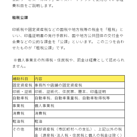
費科目をご説明します。
租税公課
印紙税や固定資産税などの国税や地方税等の税金を「租税」と
いい、印鑑証明書の発行手数料、国や地方公共団体の交付金や
会費などの公的な課金を「公課」といいます。 この二つを合わ
せたものが「租税公課」です。
※個人事業主の所得税・住民税や、罰金は経費として認められ
ません。
補助科目
内容
固定資産税
事務所や店舗の固定資産税
印紙・証紙
印紙、証紙代、住民票、謄本、印鑑証明
自動車税
自動車税、自動車重量税、自動車取得税等
事業税
個人事業税
消費税
消費税
軽油税
軽油
その他
償却資産税（市区町村への支払）、上記以外の税
金（源泉税･法人税・住民税と個人の税金は除く）