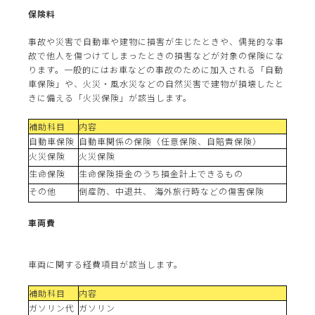
保険料
事故や災害で自動車や建物に損害が生じたときや、偶発的な事
故で他人を傷つけてしまったときの損害などが対象の保険にな
ります。一般的にはお車などの事故のために加入される「自動
車保険」や、火災・風水災などの自然災害で建物が損壊したと
きに備える「火災保険」が該当します。
補助科目
内容
自動車保険
自動車関係の保険（任意保険、自賠責保険）
火災保険
火災保険
生命保険
生命保険掛金のうち損金計上できるもの
その他
倒産防、中退共、 海外旅行時などの傷害保険
車両費
車両に関する経費項目が該当します。
補助科目
内容
ガソリン代
ガソリン