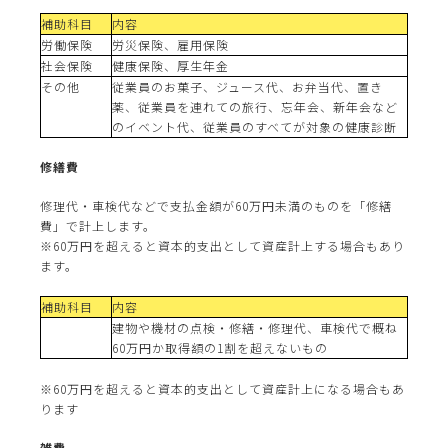
補助科目
内容
労働保険
労災保険、雇用保険
社会保険
健康保険、厚生年金
その他
従業員のお菓子、ジュース代、お弁当代、置き
薬、従業員を連れての旅行、忘年会、新年会など
のイベント代、従業員のすべてが対象の健康診断
修繕費
修理代・車検代などで支払金額が60万円未満のものを「修繕
費」で計上します。
※60万円を超えると資本的支出として資産計上する場合もあり
ます。
補助科目
内容
建物や機材の点検・修繕・修理代、車検代で概ね
60万円か取得額の1割を超えないもの
※60万円を超えると資本的支出として資産計上になる場合もあ
ります
雑費