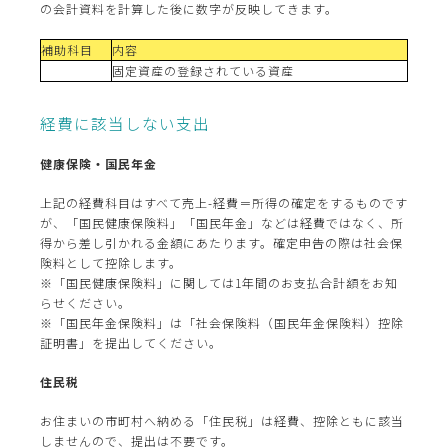
の会計資料を計算した後に数字が反映してきます。
補助科目
内容
固定資産の登録されている資産
経費に該当しない支出
健康保険・国民年金
上記の経費科目はすべて売上-経費＝所得の確定をするものです
が、「国民健康保険料」「国民年金」などは経費ではなく、所
得から差し引かれる金額にあたります。確定申告の際は社会保
険料として控除します。
※「国民健康保険料」に関しては1年間のお支払合計額をお知
らせください。
※「国民年金保険料」は「社会保険料（国民年金保険料）控除
証明書」を提出してください。
住民税
お住まいの市町村へ納める「住民税」は経費、控除ともに該当
しませんので、提出は不要です。