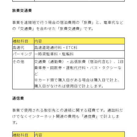
旅費交通費
事業を遠隔地で行う場合の宿泊費用の「旅費」と、電車代など
の「交通費」を合わせた「旅費交通費」です。
補助科目
内容
高速代
高速道路通行料・ETC料
パーキング
一時貸駐車料・駐輪料
その他
交通費（通勤費）・出張旅費（宿泊代含む）、1日
乗車券・回数券・運転代行料・バス・タクシーな
ど
※カード類で購入日がある場合は購入日で計上、
購入日がなければ使用日で計上します。
通信費
事業で使用される取引先との連絡に関する経費です。通話料だ
けでなくインターネット関連の費用も「通信費」で計上しま
す。
補助科目
内容