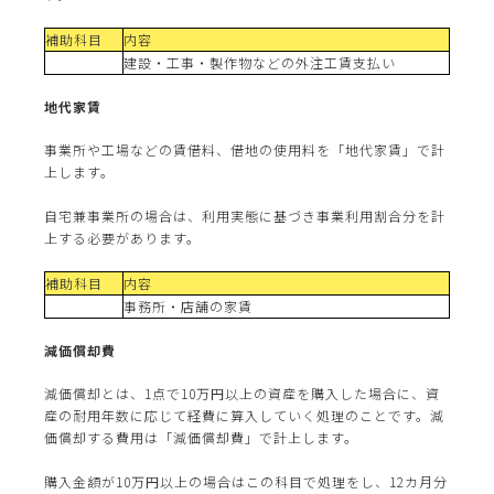
補助科目
内容
建設・工事・製作物などの外注工賃支払い
地代家賃
事業所や工場などの賃借料、借地の使用料を「地代家賃」で計
上します。
自宅兼事業所の場合は、利用実態に基づき事業利用割合分を計
上する必要があります。
補助科目
内容
事務所・店舗の家賃
減価償却費
減価償却とは、1点で10万円以上の資産を購入した場合に、資
産の耐用年数に応じて経費に算入していく処理のことです。減
価償却する費用は「減価償却費」で計上します。
購入金額が10万円以上の場合はこの科目で処理をし、12カ月分