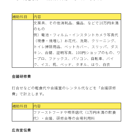
補助科目
内容
文房具、その他消耗品、備品、などで10万円未満
のもの
例）電池・フィルム・インスタントカメラ写真代
（現像・焼増し）お花代、洗剤、クリーニング、
トイレ掃除用品、ベットカバー、スリッパ、ダス
キン、合鍵、証明写真、100円ショップのもの、ワ
ープロ、ファックス、パソコン、自転車、バイ
ク、イス、机、ベッド、タオル、はり、白衣
会議研修費
打合せなどの軽食代や会議室のレンタル代などを「会議研修
費」で計上します。
補助科目
内容
ファーストフードや喫茶店代（1万円未満の飲食
代）・会議、研修会等の会場利用料
広告宣伝費