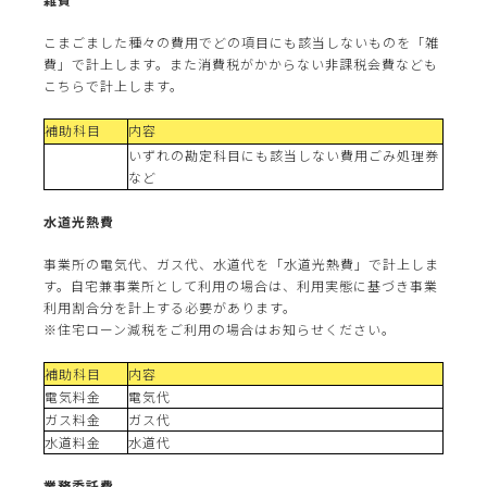
こまごました種々の費用でどの項目にも該当しないものを「雑
費」で計上します。また消費税がかからない非課税会費なども
こちらで計上します。
補助科目
内容
いずれの勘定科目にも該当しない費用ごみ処理券
など
水道光熱費
事業所の電気代、ガス代、水道代を「水道光熱費」で計上しま
す。自宅兼事業所として利用の場合は、利用実態に基づき事業
利用割合分を計上する必要があります。
※住宅ローン減税をご利用の場合はお知らせください。
補助科目
内容
電気料金
電気代
ガス料金
ガス代
水道料金
水道代
業務委託費