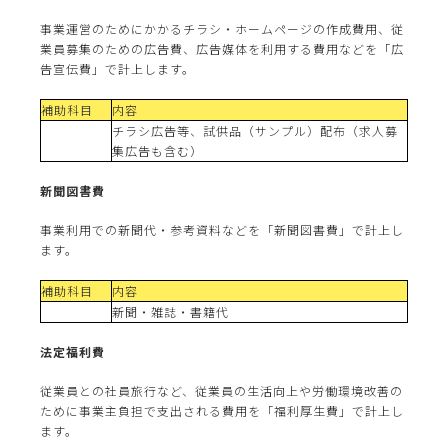
事業運営のためにかかるチラシ・ホームページの作成費用、従
業員募集のための広告費、広告媒体を利用する費用などを「広
告宣伝費」で計上します。
補助科目
内容
チラシ広告等、試供品（サンプル）配布（求人募
集広告も含む）
新聞図書費
事業利用での新聞代・参考資料などを「新聞図書費」で計上し
ます。
補助科目
内容
新聞・雑誌・書籍代
法定福利費
従業員との社員旅行など、従業員の生活向上や労働環境改善の
ために事業主負担で支出される費用を「福利厚生費」で計上し
ます。