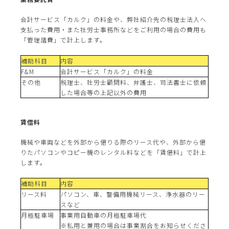
会計サービス「カルク」の料金や、弊社紹介先の税理士法人へ
支払った費用・また社労士事務所などをご利用の場合の費用も
「管理諸費」で計上します。
補助科目
内容
F&M
会計サービス「カルク」の料金
その他
税理士、社労士顧問料、弁護士、司法書士に依頼
した場合等の上記以外の費用
賃借料
機械や車両などを外部から借りる際のリース代や、外部から借
りたパソコンやコピー機のレンタル料などを「賃借料」で計上
します。
補助科目
内容
リース料
パソコン、車、警備用機械リース、浄水器のリー
スなど
月極駐車場
事業用自動車の月極駐車場代
※私用と兼用の場合は事業割合をお知らせくださ