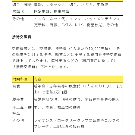
切手・運送
電報、レタックス、切手、ハガキ、宅急便
電話代
固定電話、携帯電話
その他
インターネット代、インターネットメンテナンス
更新料、有線、CATV、NHK、衛星放送、その他
接待交際費
交際費等とは、交際費、接待費（1人あたり10,000円超）、そ
の得意先に対する接待、贈答などに支出する費用を接待交際費
で計上しております。海外出張などのご利用費用に関しても
「接待交際費」で計上をします。
補助科目
内容
会食
新年会・忘年会等の飲食代（1人あたり10,000円以
上）で総額2万円超
慶弔費
新婚葬祭の他、現金の贈与、商品券等金券の購入
手土産・贈
中元、歳暮、物品類の贈答
答品
その他
ライオンズ・ロータリークラブの会費やゴルフの
プレー代、上記以外の接待費