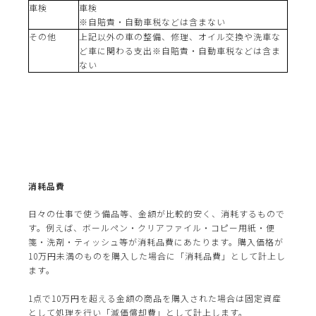
車検
車検
※自賠責・自動車税などは含まない
その他
上記以外の車の整備、修理、オイル交換や洗車な
ど車に関わる支出※自賠責・自動車税などは含ま
ない
消耗品費
日々の仕事で使う備品等、金額が比較的安く、消耗するもので
す。例えば、ボールペン・クリアファイル・コピー用紙・便
箋・洗剤・ティッシュ等が消耗品費にあたります。購入価格が
10万円未満のものを購入した場合に「消耗品費」として計上し
ます。
1点で10万円を超える金額の商品を購入された場合は固定資産
として処理を行い「減価償却費」として計上します。