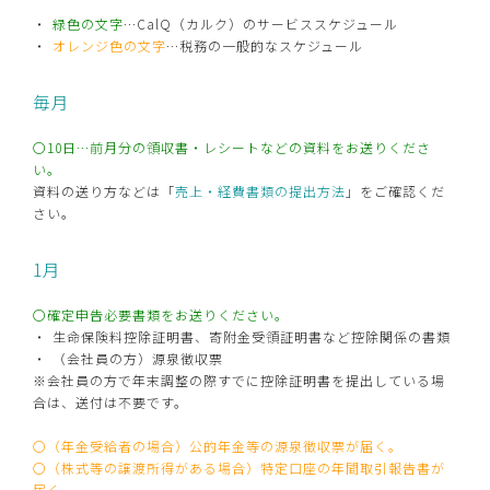
緑色の文字
…CalQ（カルク）のサービススケジュール
オレンジ色の文字
…税務の一般的なスケジュール
毎月
〇10日…前月分の領収書・レシートなどの資料をお送りくださ
い。
資料の送り方などは「
売上・経費書類の提出方法
」をご確認くだ
さい。
1月
〇確定申告必要書類をお送りください。
生命保険料控除証明書、寄附金受領証明書など控除関係の書類
（会社員の方）源泉徴収票
※会社員の方で年末調整の際すでに控除証明書を提出している場
合は、送付は不要です。
〇（年金受給者の場合）公的年金等の源泉徴収票が届く。
〇（株式等の譲渡所得がある場合）特定口座の年間取引報告書が
届く。