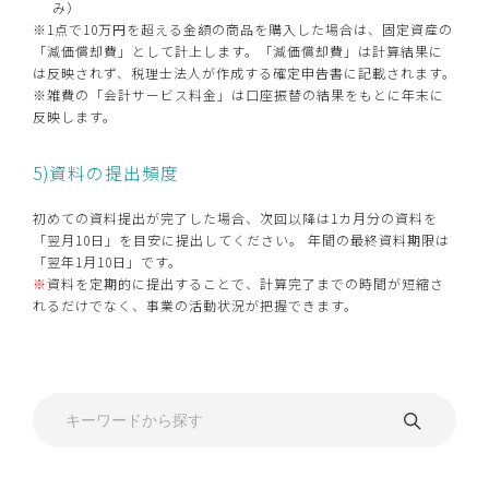
み）
※1点で10万円を超える金額の商品を購入した場合は、固定資産の
「減価償却費」として計上します。「減価償却費」は計算結果に
は反映されず、税理士法人が作成する確定申告書に記載されます。
※雑費の「会計サービス料金」は口座振替の結果をもとに年末に
反映します。
5)資料の提出頻度
初めての資料提出が完了した場合、次回以降は1カ月分の資料を
「翌月10日」を目安に提出してください。 年間の最終資料期限は
「翌年1月10日」です。
※
資料を定期的に提出することで、計算完了までの時間が短縮さ
れるだけでなく、事業の活動状況が把握できます。