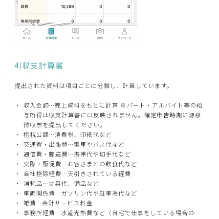
4)収支計算書
提出された資料は項目ごとに分類し、計算しています。
収入金額…売上資料をもとに計算 ※パート・アルバイト等の給
与所得は収支計算書には反映されません。確定申告時期に源泉
徴収票を提出してください。
租税公課…消費税、印紙代など
交通費・出張費…電車やバス代など
通信費・郵送費…携帯代や切手代など
交際・販促費…お客さまとの飲食代など
会社控除経費…天引きされている経費
消耗品…文具代、備品など
車両関係費…ガソリン代や駐車場代など
雑費…会計サービス料金
事務所経費…水道光熱費など（自宅で仕事をしている場合の