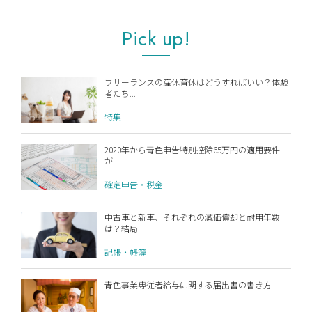
Pick up!
フリーランスの産休育休はどうすればいい？体験
者たち...
特集
2020年から青色申告特別控除65万円の適用要件
が...
確定申告・税金
中古車と新車、それぞれの減価償却と耐用年数
は？結局...
記帳・帳簿
青色事業専従者給与に関する届出書の書き方