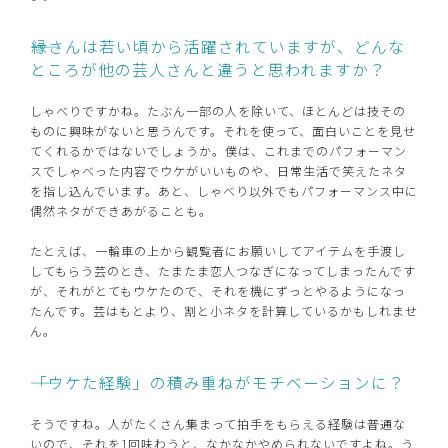
――縁さんは若い頃から活躍されていますが、どんな
ところが他の芸人さんと違うと思われますか？
しゃべりですかね。たぶん一部の人を除いて、ほとんどは技その
ものに興味がないと思うんです。それを使って、面白いことを見せ
てくれるかではないでしょうか。僕は、これまでのパフォーマン
スでしゃべった内容でウケがいいものや、日常生活で笑えたネタ
を指し込んでいます。あと、しゃべり以外でもパフォーマンス中に
偶然ネタができあがることも。
たとえば、一輪車の上から観覧者にお願いしてアイテムを手渡し
してもらう芸のとき、たまたま恋人つなぎになってしまったんです
が、それがとてもウケたので、それを機にずっとやるようになっ
たんです。芸はもとより、割と小ネタを計算しているかもしれませ
ん。
――「ウケた経験」の積み重ねがモチベーションに？
そうですね。人がたくさん集まって拍手をもらえる経験は普通な
いので、それを1回味わうと、なかなかやめられないですよね。う