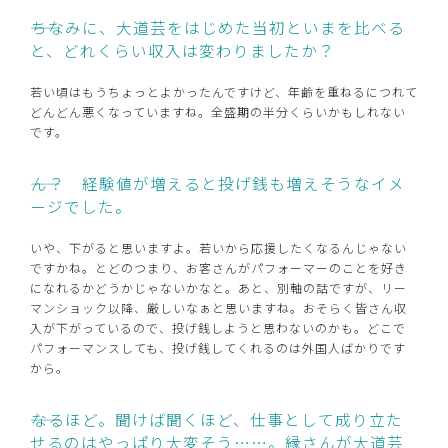
――ちなみに、大道芸をはじめた当初といまを比べる
と、どれくらい収入は変わりましたか？
若い頃はもうちょっとよかったんですけど、年齢を重ねるにつれて
どんどん悪くなっていますね。全盛期の半分くらいかもしれない
です。
――ん？ 経験値が増えると投げ銭も増えそうなイメ
ージでした。
いや、下がると思いますよ。若いから応援したくなるんじゃない
ですかね。とどのつまり、お客さんがパフォーマーのことを好き
になれるかどうかじゃないかなと。あと、別軸の話ですが、リー
マンショック以降、厳しいなぁと思いますね。おそらく皆さん収
入が下がっているので、投げ銭しようと思わないのかも。どこで
パフォーマンスしても、投げ銭してくれるのは外国人ばかりです
から。
――なるほど。聞けば聞くほど、仕事として成り立た
せるのはやっぱり大変そう……。縁さんが大道芸