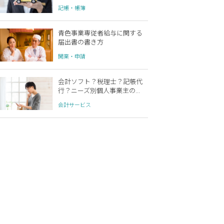
記帳・帳簿
青色事業専従者給与に関する
届出書の書き方
開業・申請
会計ソフト？税理士？記帳代
行？ニーズ別個人事業主の...
会計サービス