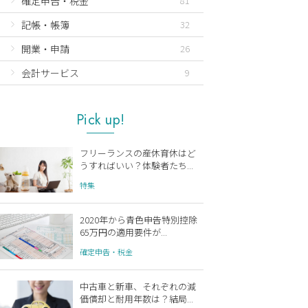
確定申告・税金
81
記帳・帳簿
32
開業・申請
26
会計サービス
9
Pick up!
フリーランスの産休育休はど
うすればいい？体験者たち...
特集
2020年から青色申告特別控除
65万円の適用要件が...
確定申告・税金
中古車と新車、それぞれの減
価償却と耐用年数は？結局...