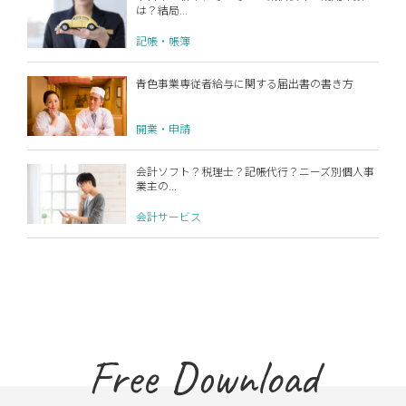
は？結局...
記帳・帳簿
青色事業専従者給与に関する届出書の書き方
開業・申請
会計ソフト？税理士？記帳代行？ニーズ別個人事
業主の...
会計サービス
Free Download