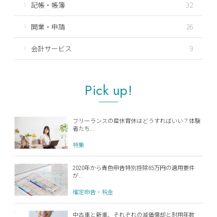
記帳・帳簿
32
開業・申請
26
会計サービス
9
Pick up!
フリーランスの産休育休はどうすればいい？体験
者たち...
特集
2020年から青色申告特別控除65万円の適用要件
が...
確定申告・税金
中古車と新車、それぞれの減価償却と耐用年数