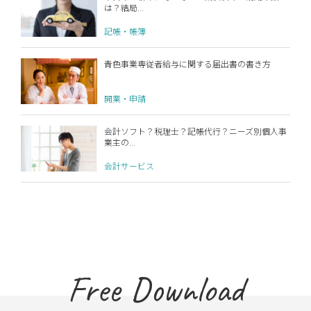
は？結局...
記帳・帳簿
青色事業専従者給与に関する届出書の書き方
開業・申請
会計ソフト？税理士？記帳代行？ニーズ別個人事
業主の...
会計サービス
Free Download