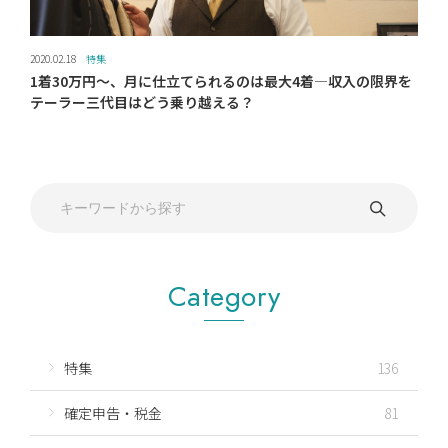
2020.02.18
特集
1着30万円～、月に仕立てられるのは最大4着―収入の限界を
テーラー三代目はどう乗り越える？
Category
特集
136
確定申告・税金
81