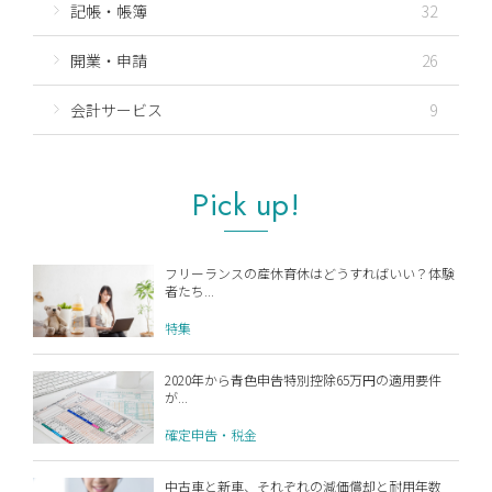
記帳・帳簿
32
開業・申請
26
会計サービス
9
Pick up!
フリーランスの産休育休はどうすればいい？体験
者たち...
特集
2020年から青色申告特別控除65万円の適用要件
が...
確定申告・税金
中古車と新車、それぞれの減価償却と耐用年数