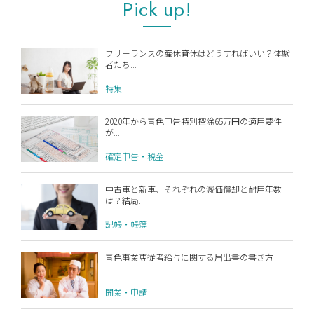
Pick up!
フリーランスの産休育休はどうすればいい？体験
者たち...
特集
2020年から青色申告特別控除65万円の適用要件
が...
確定申告・税金
中古車と新車、それぞれの減価償却と耐用年数
は？結局...
記帳・帳簿
青色事業専従者給与に関する届出書の書き方
開業・申請