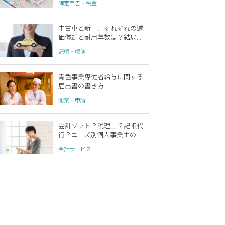
確定申告・税金
中古車と新車、それぞれの減
価償却と耐用年数は？結局...
記帳・帳簿
青色事業専従者給与に関する
届出書の書き方
開業・申請
会計ソフト？税理士？記帳代
行？ニーズ別個人事業主の...
会計サービス