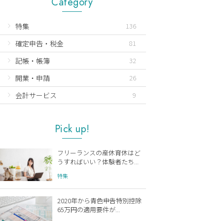
Category
特集
136
確定申告・税金
81
記帳・帳簿
32
開業・申請
26
会計サービス
9
Pick up!
フリーランスの産休育休はど
うすればいい？体験者たち...
特集
2020年から青色申告特別控除
65万円の適用要件が...