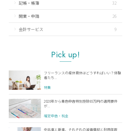
記帳・帳簿
32
開業・申請
26
会計サービス
9
Pick up!
フリーランスの産休育休はどうすればいい？体験
者たち...
特集
2020年から青色申告特別控除65万円の適用要件
が...
確定申告・税金
中古車と新車、それぞれの減価償却と耐用年数