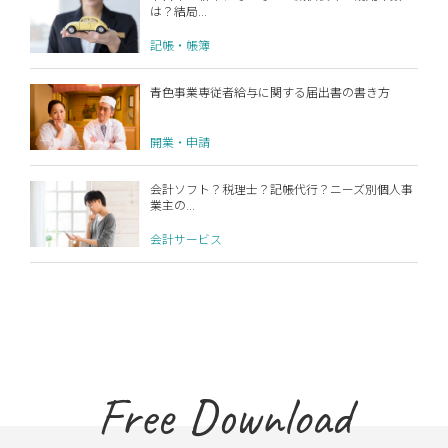
は？結局...
記帳・帳簿
青色事業専従者給与に関する届出書の書き方
開業・申請
会計ソフト？税理士？記帳代行？ニーズ別個人事
業主の...
会計サービス
Free Download