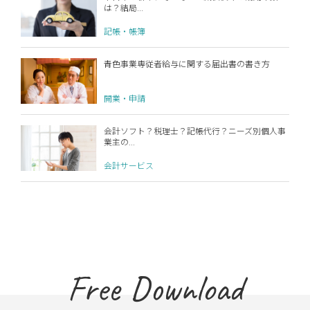
は？結局...
記帳・帳簿
青色事業専従者給与に関する届出書の書き方
開業・申請
会計ソフト？税理士？記帳代行？ニーズ別個人事
業主の...
会計サービス
Free Download