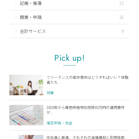
記帳・帳簿
32
開業・申請
26
会計サービス
9
Pick up!
フリーランスの産休育休はどうすればいい？体験
者たち...
特集
2020年から青色申告特別控除65万円の適用要件
が...
確定申告・税金
中古車と新車、それぞれの減価償却と耐用年数