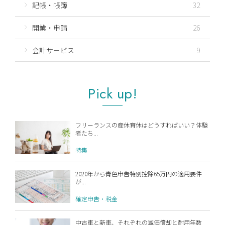
記帳・帳簿
32
開業・申請
26
会計サービス
9
Pick up!
フリーランスの産休育休はどうすればいい？体験
者たち...
特集
2020年から青色申告特別控除65万円の適用要件
が...
確定申告・税金
中古車と新車、それぞれの減価償却と耐用年数