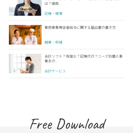
は？結局...
記帳・帳簿
青色事業専従者給与に関する届出書の書き方
開業・申請
会計ソフト？税理士？記帳代行？ニーズ別個人事
業主の...
会計サービス
Free Download