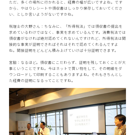
ただ、多くの場所に行かれると、経費の幅が広いですよね。です
から、やはりレシートや領収書はしっかり保存しておいてくださ
い、としか言いようがないですかね。
税理士の大野さん：ちなみに、「所得税法」では領収書の提出を
求めているわけではなく、事実を求めているんです。消費税法では
領収書がなければ絶対認めてくれないんですけれど、所得税法は間
接的な事実が証明できればそれはそれで認めてくれるんですよ
ね。間接証明をどんどん積み上げていけば十分証明できます。
宮脇：なるほど。領収書にこだわらず、証明を残しておくことが大
事ということですね。今はネットで買い物をして、その明細をダ
ウンロードして印刷することもありますよね。それもきちんとし
た経費の証明になるってことですね。