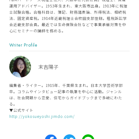
運用アドバイザー。1953年生まれ、東大阪市出身。1983年に税理
士試験合格。合格科目は、簿記、財務諸表論、所得税法、相続税
法、固定資産税。1984年近畿税理士会吹田支部登録。租税訴訟学
会近畿支部会員。最近では生命保険会社などで事業承継対策を中
心にセミナーの講師を務める。
Writer Profile
末吉陽子
編集者・ライター。1985年、千葉県生まれ。日本大学芸術学部
卒。コラムやインタビュー記事の執筆を中心に活動。ジャンル
は、社会問題から恋愛、住宅からガイドブックまで多岐にわた
る。
▼公式サイト
http://yokosueyoshi.jimdo.com/