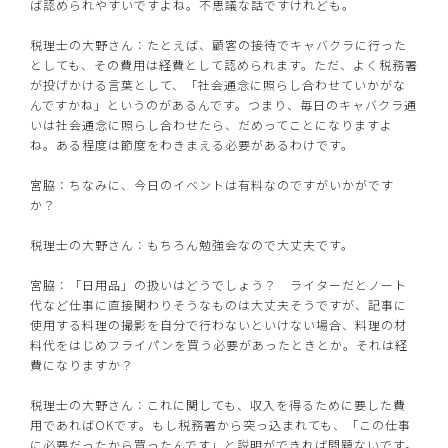
ば認められやすいですよね。不思議な話ですけれども。
税理士の大野さん：たとえば、顧客の接待でキャバクラに行った
としても、その費用は経費として認められます。ただ、よく税務署
が投げかける言葉として、「社会通念に照らし合わせていかがな
んですかね」というのがあるんです。つまり、毎日のキャバクラ通
いは社会通念に照らし合わせたら、だめってことになりますよ
ね。ある程度は節度をわきまえる必要があるわけです。
宮脇：ちなみに、今日のイベントは有料なのですがいかがです
か？
税理士の大野さん：もちろん勉強会なので大丈夫です。
宮脇：「日用品」の扱いはどうでしょう？ ライターだとノート
代など仕事に直接関わりそうなものは大丈夫そうですが、記事に
使用する料理の撮影を自分で行わないといけない場合、料理の材
料代をはじめフライパンを買う必要があったときとか。それは経
費になりますか？
税理士の大野さん：これに関しても、収入を得るために要した費
用であればOKです。もし税務署から突っ込まれても、「この仕事
に必要だったから買ったんです」と説明ができれば問題ないです。