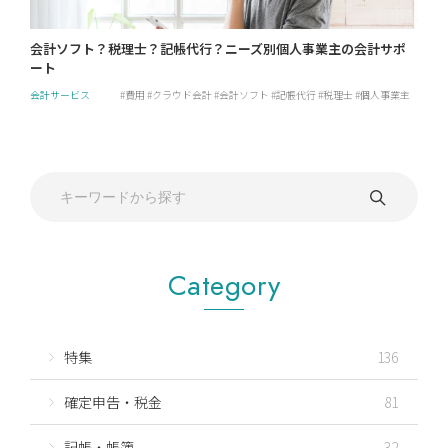
会計ソフト？税理士？記帳代行？ニーズ別個人事業主の会計サポ
ート
会計サービス
費用
クラウド会計
会計ソフト
記帳代行
税理士
個人事業主
Category
特集
136
確定申告・税金
81
記帳・帳簿
32