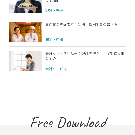
記帳・帳簿
青色事業専従者給与に関する届出書の書き方
開業・申請
会計ソフト？税理士？記帳代行？ニーズ別個人事
業主の...
会計サービス
Free Download