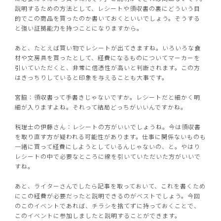
説明するための方法として、レシートや領収書の裏にどういう目
的でこの商品を買ったのか書いておくといいでしょう。そうする
と強い証拠能力を持つことになりますから。
あと、たとえば買い物でレシートが出てきますね。いろいろな食
材や文房具を買ったとして、経費になるものについてマーカーを
引いていただくと、非常に信憑性が高いと判断されます。この方
はきっちりしていると印象を与えることも大事です。
宮脇：領収書って手書きじゃないですか。レシートだと細かく明
細が入りますよね。それって結局どっちがいいんですかね。
税理士の伊藤さん：レシートの方がいいでしょうね。今は領収書
を取り直す方が疑われる可能性があります。仕事に関係ないものも
一緒に買って経費にしようとしているんじゃないの、と。やはり
レシートの中で必要なところに線を引いていただいた方がいいで
すね。
あと、ライターさんでしたら記事を取っておいて、これを書くため
にこの経費が必要だったと説明できるのがベストでしょう。今回
のこのイベントであれば、チラシを捨てずに持っておくことで、
このイベントに参加しましたと説明することができます。