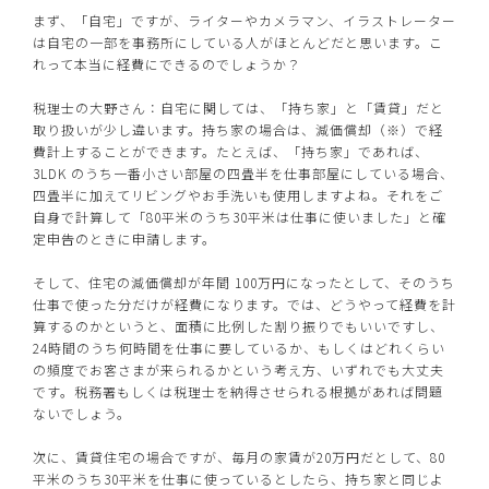
まず、「自宅」ですが、ライターやカメラマン、イラストレーター
は自宅の一部を事務所にしている人がほとんどだと思います。こ
れって本当に経費にできるのでしょうか？
税理士の大野さん：自宅に関しては、「持ち家」と「賃貸」だと
取り扱いが少し違います。持ち家の場合は、減価償却（※）で経
費計上することができます。たとえば、「持ち家」であれば、
3LDK のうち一番小さい部屋の四畳半を仕事部屋にしている場合、
四畳半に加えてリビングやお手洗いも使用しますよね。それをご
自身で計算して「80平米のうち30平米は仕事に使いました」と確
定申告のときに申請します。
そして、住宅の減価償却が年間 100万円になったとして、そのうち
仕事で使った分だけが経費になります。では、どうやって経費を計
算するのかというと、面積に比例した割り振りでもいいですし、
24時間のうち何時間を仕事に要しているか、もしくはどれくらい
の頻度でお客さまが来られるかという考え方、いずれでも大丈夫
です。税務署もしくは税理士を納得させられる根拠があれば問題
ないでしょう。
次に、賃貸住宅の場合ですが、毎月の家賃が20万円だとして、80
平米のうち30平米を仕事に使っているとしたら、持ち家と同じよ