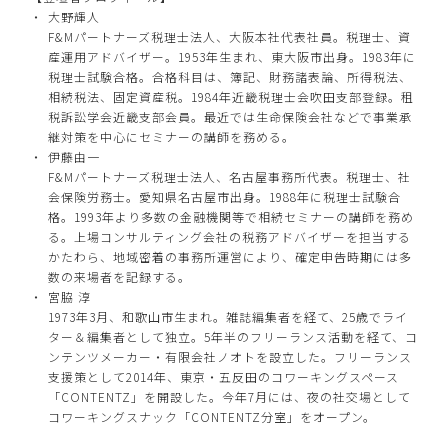
大野輝人
F&Mパートナーズ税理士法人、大阪本社代表社員。税理士、資
産運用アドバイザー。1953年生まれ、東大阪市出身。1983年に
税理士試験合格。合格科目は、簿記、財務諸表論、所得税法、
相続税法、固定資産税。1984年近畿税理士会吹田支部登録。租
税訴訟学会近畿支部会員。最近では生命保険会社などで事業承
継対策を中心にセミナーの講師を務める。
伊藤由一
F&Mパートナーズ税理士法人、名古屋事務所代表。税理士、社
会保険労務士。愛知県名古屋市出身。1988年に税理士試験合
格。1993年より多数の金融機関等で相続セミナーの講師を務め
る。上場コンサルティング会社の税務アドバイザーを担当する
かたわら、地域密着の事務所運営により、確定申告時期には多
数の来場者を記録する。
宮脇 淳
1973年3月、和歌山市生まれ。雑誌編集者を経て、25歳でライ
ター＆編集者として独立。5年半のフリーランス活動を経て、コ
ンテンツメーカー・有限会社ノオトを設立した。フリーランス
支援策として2014年、東京・五反田のコワーキングスペース
「CONTENTZ」を開設した。今年7月には、夜の社交場として
コワーキングスナック「CONTENTZ分室」をオープン。