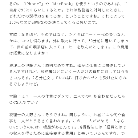
るのに「iPhone7」や「MacBook」を使うというのであれば、ご
自身で90％くらいにするとか。それは税務署と対峙したときに、
どれだけの説得力をもてるか、ということですね。それによって
100％なのか80％なのか決まってくると思います。
宮脇：なるほど。ものではなく、たとえばコーヒー代の扱いなん
かは、いつも悩みます。外に取材に行って、30分前に着いてしまっ
て、目の前の喫茶店に入ってコーヒーを飲んだとします。この費用
は経費になりますか？
税理士の伊藤さん：原則だめですね。確かに仕事には関連してい
るんですけれど、税務署はとにかく一人だけの費用に対してはうる
さいんです。2名分注文していれば、打ち合わせとも受け止められ
るでしょうけど。
宮脇：え？ 一人の作業はダメで、二人での打ち合わせだったら
OKなんですか？
税理士の大野さん：そうですね。同じように、お昼ごはん代や食
事も一人だとうるさく言われます。この、一人がだめで二人なら
OKというのには、根拠があるんです。所得税法には「経費とはそ
の収入を得るために直接要する費用」と書いているんですね。つ