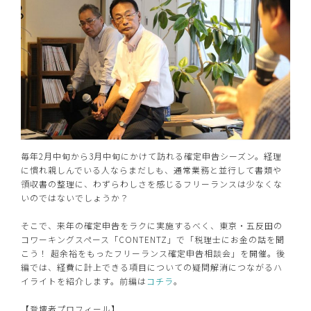
毎年2月中旬から3月中旬にかけて訪れる確定申告シーズン。経理
に慣れ親しんでいる人ならまだしも、通常業務と並行して書類や
領収書の整理に、わずらわしさを感じるフリーランスは少なくな
いのではないでしょうか？
そこで、来年の確定申告をラクに実施するべく、東京・五反田の
コワーキングスペース「CONTENTZ」で「税理士にお金の話を聞
こう！ 超余裕をもったフリーランス確定申告相談会」を開催。後
編では、経費に計上できる項目についての疑問解消につながるハ
イライトを紹介します。前編は
コチラ
。
【登壇者プロフィール】