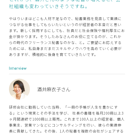
社組織も変わっていきそうですね。
やはりいまはどこも人材不足なので、秘書業務を見直して業績に
つながる仕事をしてもらいたいというのが経営者の本音だと思い
ます。新しく採用するにしても、社員だと社会保険や福利厚生にお
金が掛かります。そうしたみなさんのお役に立てるのが、これか
らの時代のフリーランス秘書なのかな、と。ご要望にお応えする
ためには、私自身まだまだスキルやノウハウを高めていく必要が
ありますが、積極的に後身を育てていきたいです。
Interview
酒井麻衣子さん
研修会社に勤務していた当時、「一冊の手帳が人生を豊かにす
る」という現実とその手法を学び、 社長の書籍を毎月200冊以上3
ヶ月間連続で1000冊以上販売。これまで100人以上の経営者、個人
事業主、営業マンなどにコンサルティングを行い、彼らの業績伸
長に貢献してきた。その後、1人の秘書を複数の会社がシェアする