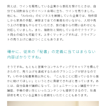
例えば、ワインを販売している企業から委託を受けたときは、自
分でも試飲会などのイベント会場に立ち、ワインを売りました。
他にも、「Airbnb」のビジネスを展開していた企業では、物件探
しから家具の手配、掃除まで全ての業務を行いながら、人材や売
り上げの管理もやらせていただき、旅行者からの問い合わせにも
対応していました。また、複数社と契約しているのでクライアン
ト同士の紹介も可能です。上手くマッチングすれば、クライアン
トの売り上げに結びつくこともあります。
――確かに、従来の「秘書」の定義に当てはまらない
内容ばかりですね。
そうですね。もともと営業やコンサルティングでキャリアを積んで
きたので、売り上げを達成するためのプランニングが好きなので
す。いわゆる秘書業務以外にも、「こんなことに困っているから誰
かに助けてほしい」というときに貢献できればと思っています。あ
とは、自分自身が講師になって、コミュニケーション講座やマナー
講座、手帳の使い方といったコンテンツも提供できるので、社員
研修を考えている企業から依頼をいただくこともあります。