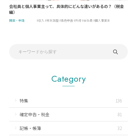
会社員と個人事業主って、具体的にどんな違いがあるの？（税金
編）
開業・申請
収入
年末調整
青色申告
所得
会社員
個人事業主
Category
特集
136
確定申告・税金
81
記帳・帳簿
32