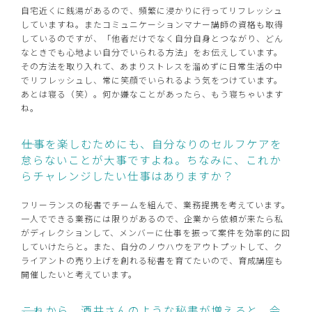
自宅近くに銭湯があるので、頻繁に浸かりに行ってリフレッシュ
していますね。またコミュニケーションマナー講師の資格も取得
しているのですが、「他者だけでなく自分自身とつながり、どん
なときでも心地よい自分でいられる方法」をお伝えしています。
その方法を取り入れて、あまりストレスを溜めずに日常生活の中
でリフレッシュし、常に笑顔でいられるよう気をつけています。
あとは寝る（笑）。何か嫌なことがあったら、もう寝ちゃいます
ね。
――仕事を楽しむためにも、自分なりのセルフケアを
怠らないことが大事ですよね。ちなみに、これか
らチャレンジしたい仕事はありますか？
フリーランスの秘書でチームを組んで、業務提携を考えています。
一人でできる業務には限りがあるので、企業から依頼が来たら私
がディレクションして、メンバーに仕事を振って案件を効率的に回
していけたらと。また、自分のノウハウをアウトプットして、ク
ライアントの売り上げを創れる秘書を育てたいので、育成講座も
開催したいと考えています。
――これから、酒井さんのような秘書が増えると、会