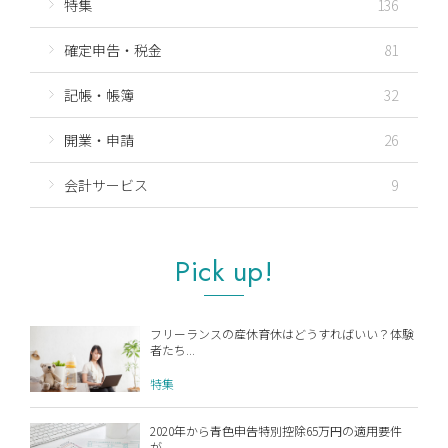
特集
136
確定申告・税金
81
記帳・帳簿
32
開業・申請
26
会計サービス
9
Pick up!
フリーランスの産休育休はどうすればいい？体験
者たち...
特集
2020年から青色申告特別控除65万円の適用要件
が...