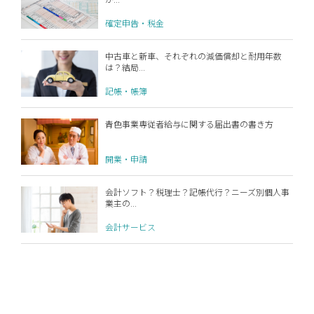
確定申告・税金
中古車と新車、それぞれの減価償却と耐用年数
は？結局...
記帳・帳簿
青色事業専従者給与に関する届出書の書き方
開業・申請
会計ソフト？税理士？記帳代行？ニーズ別個人事
業主の...
会計サービス