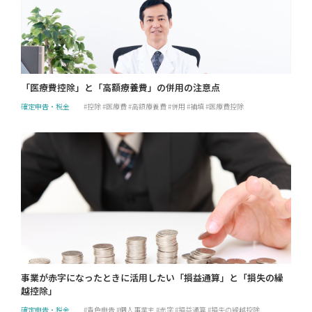
「医療費控除」と「高額療養費」の併用の注意点
確定申告・税金
控除
医療費
高額療養費
併用
補填
医療費控除
事業が赤字になったときに活用したい「損益通算」と「損失の繰
越控除」
確定申告・税金
青色申告
個人事業主
赤字
損益通算
損失の繰越控除