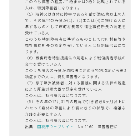
このうち障害の程度が1級または2級と記載されている
人は、特別障害者になります。
（5）精神又は身体に障害のある年齢が満65歳以上の人
で、その障害の程度が(1)、(2)または(4)に掲げる人に
準ずるものとして市町村長等や福祉事務所長の認定を
受けている人
このうち特別障害者に準ずるものとして市町村長等や
福祉事務所長の認定を受けている人は特別障害者にな
ります。
（6）戦傷病者特別援護法の規定により戦傷病者手帳の
交付を受けている人
このうち障害の程度が恩給法に定める特別項症から第3
項症までの人は、特別障害者となります。
（7）原子爆弾被爆者に対する援護に関する法律の規定
により厚生労働大臣の認定を受けている人
この人は、特別障害者となります。
（8）その年の12月31日の現況で引き続き6ヶ月以上に
わたって身体の障害により寝たきりの状態で、複雑な
介護を必要とする人
この人は、特別障害者となります。
出典：
国税庁ウェブサイト
No.1160 障害者控除