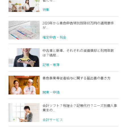
特集
2020年から青色申告特別控除65万円の適用要件
が...
確定申告・税金
中古車と新車、それぞれの減価償却と耐用年数
は？結局...
記帳・帳簿
青色事業専従者給与に関する届出書の書き方
開業・申請
会計ソフト？税理士？記帳代行？ニーズ別個人事
業主の...
会計サービス