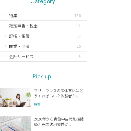
Category
特集
136
確定申告・税金
81
記帳・帳簿
32
開業・申請
26
会計サービス
9
Pick up!
フリーランスの産休育休はど
うすればいい？体験者たち...
特集
2020年から青色申告特別控除
65万円の適用要件が...