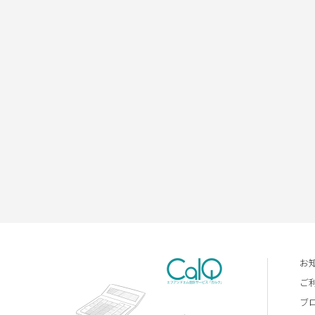
お
ご
ブ