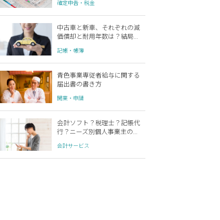
確定申告・税金
中古車と新車、それぞれの減
価償却と耐用年数は？結局...
記帳・帳簿
青色事業専従者給与に関する
届出書の書き方
開業・申請
会計ソフト？税理士？記帳代
行？ニーズ別個人事業主の...
会計サービス