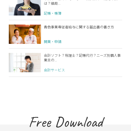
は？結局...
記帳・帳簿
青色事業専従者給与に関する届出書の書き方
開業・申請
会計ソフト？税理士？記帳代行？ニーズ別個人事
業主の...
会計サービス
Free Download