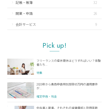
記帳・帳簿
32
開業・申請
26
会計サービス
9
Pick up!
フリーランスの産休育休はどうすればいい？体験
者たち...
特集
2020年から青色申告特別控除65万円の適用要件
が...
確定申告・税金
中古車と新車、それぞれの減価償却と耐用年数