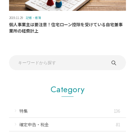
2019.11.29
記帳・帳簿
個人事業主は要注意！住宅ローン控除を受けている自宅兼事
業所の経費計上
Category
特集
136
確定申告・税金
81