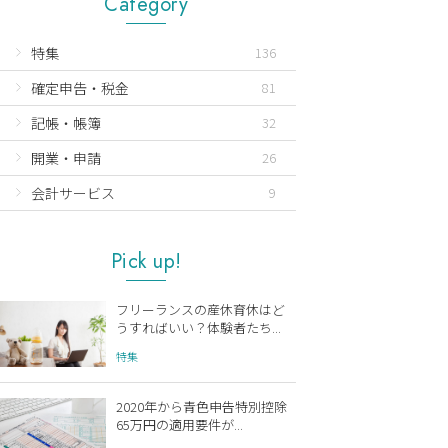
Category
特集
136
確定申告・税金
81
記帳・帳簿
32
開業・申請
26
会計サービス
9
Pick up!
フリーランスの産休育休はど
うすればいい？体験者たち...
特集
2020年から青色申告特別控除
65万円の適用要件が...