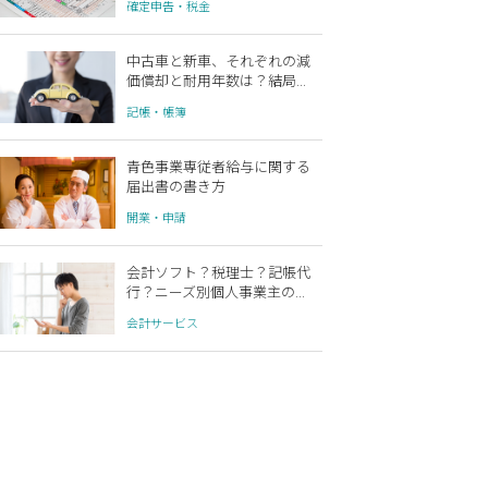
確定申告・税金
中古車と新車、それぞれの減
価償却と耐用年数は？結局...
記帳・帳簿
青色事業専従者給与に関する
届出書の書き方
開業・申請
会計ソフト？税理士？記帳代
行？ニーズ別個人事業主の...
会計サービス