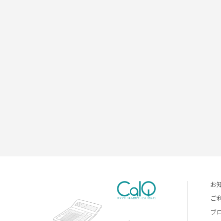
お
ご
ブ