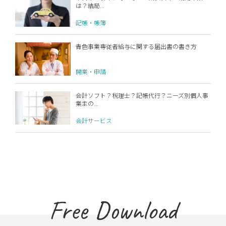
は？結局...
記帳・帳簿
青色事業専従者給与に関する届出書の書き方
開業・申請
会計ソフト？税理士？記帳代行？ニーズ別個人事
業主の...
会計サービス
Free Download