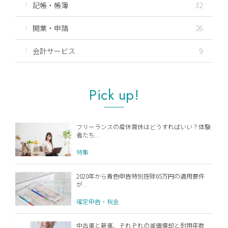
記帳・帳簿
32
開業・申請
26
会計サービス
9
Pick up!
フリーランスの産休育休はどうすればいい？体験
者たち...
特集
2020年から青色申告特別控除65万円の適用要件
が...
確定申告・税金
中古車と新車、それぞれの減価償却と耐用年数