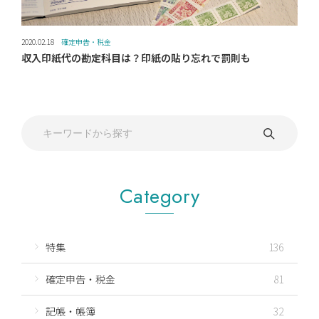
2020.02.18
確定申告・税金
収入印紙代の勘定科目は？印紙の貼り忘れで罰則も
Category
特集
136
確定申告・税金
81
記帳・帳簿
32