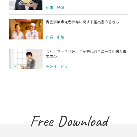
記帳・帳簿
青色事業専従者給与に関する届出書の書き方
開業・申請
会計ソフト？税理士？記帳代行？ニーズ別個人事
業主の...
会計サービス
Free Download