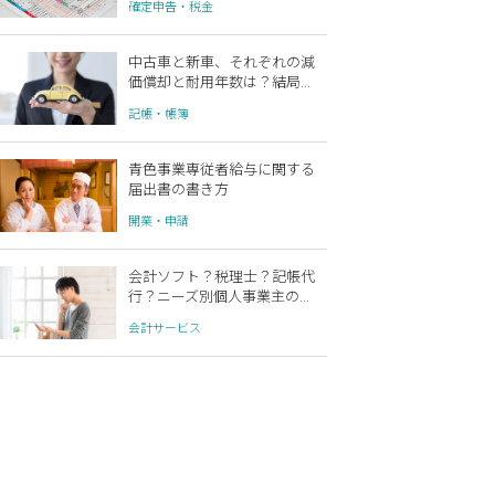
確定申告・税金
中古車と新車、それぞれの減
価償却と耐用年数は？結局...
記帳・帳簿
青色事業専従者給与に関する
届出書の書き方
開業・申請
会計ソフト？税理士？記帳代
行？ニーズ別個人事業主の...
会計サービス