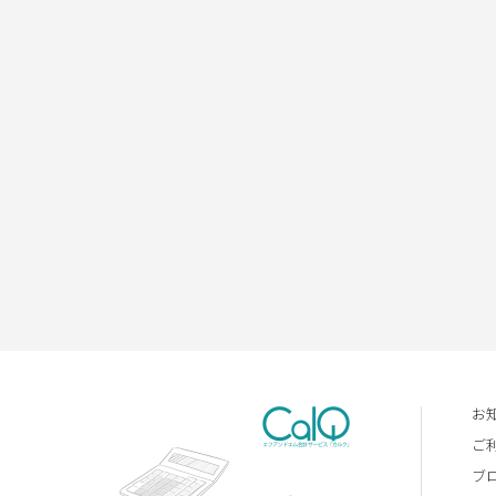
お
ご
ブ