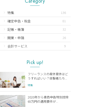
Category
特集
136
確定申告・税金
81
記帳・帳簿
32
開業・申請
26
会計サービス
9
Pick up!
フリーランスの産休育休はど
うすればいい？体験者たち...
特集
2020年から青色申告特別控除
65万円の適用要件が...