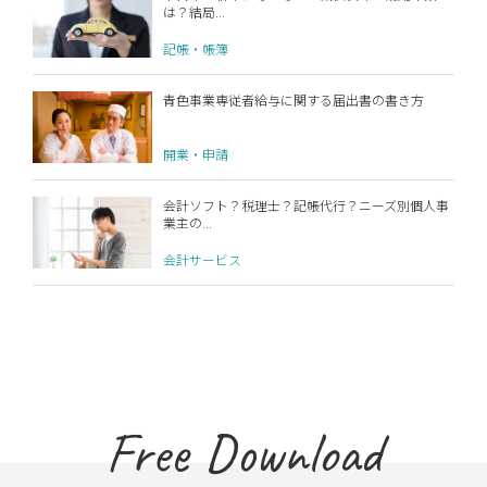
は？結局...
記帳・帳簿
青色事業専従者給与に関する届出書の書き方
開業・申請
会計ソフト？税理士？記帳代行？ニーズ別個人事
業主の...
会計サービス
Free Download