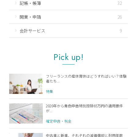
記帳・帳簿
32
開業・申請
26
会計サービス
9
Pick up!
フリーランスの産休育休はどうすればいい？体験
者たち...
特集
2020年から青色申告特別控除65万円の適用要件
が...
確定申告・税金
中古車と新車、それぞれの減価償却と耐用年数