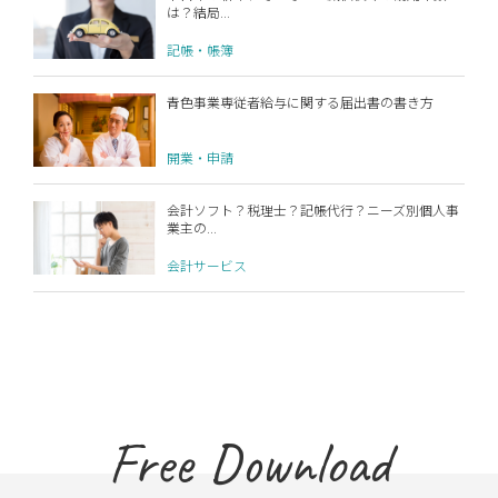
は？結局...
記帳・帳簿
青色事業専従者給与に関する届出書の書き方
開業・申請
会計ソフト？税理士？記帳代行？ニーズ別個人事
業主の...
会計サービス
Free Download