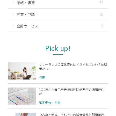
記帳・帳簿
32
開業・申請
26
会計サービス
9
Pick up!
フリーランスの産休育休はどうすればいい？体験
者たち...
特集
2020年から青色申告特別控除65万円の適用要件
が...
確定申告・税金
中古車と新車、それぞれの減価償却と耐用年数