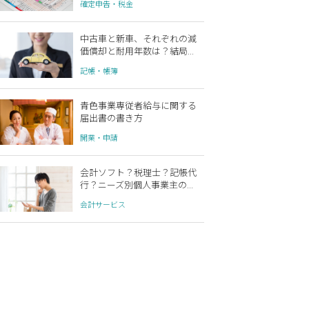
確定申告・税金
中古車と新車、それぞれの減
価償却と耐用年数は？結局...
記帳・帳簿
青色事業専従者給与に関する
届出書の書き方
開業・申請
会計ソフト？税理士？記帳代
行？ニーズ別個人事業主の...
会計サービス