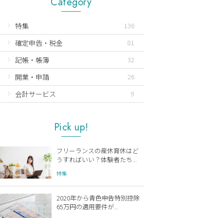
Category
特集
136
確定申告・税金
81
記帳・帳簿
32
開業・申請
26
会計サービス
9
Pick up!
フリーランスの産休育休はど
うすればいい？体験者たち...
特集
2020年から青色申告特別控除
65万円の適用要件が...