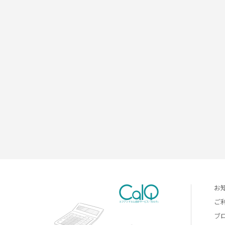
お
ご
ブ