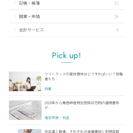
記帳・帳簿
32
開業・申請
26
会計サービス
9
Pick up!
フリーランスの産休育休はどうすればいい？体験
者たち...
特集
2020年から青色申告特別控除65万円の適用要件
が...
確定申告・税金
中古車と新車、それぞれの減価償却と耐用年数