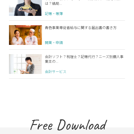
は？結局...
記帳・帳簿
青色事業専従者給与に関する届出書の書き方
開業・申請
会計ソフト？税理士？記帳代行？ニーズ別個人事
業主の...
会計サービス
Free Download