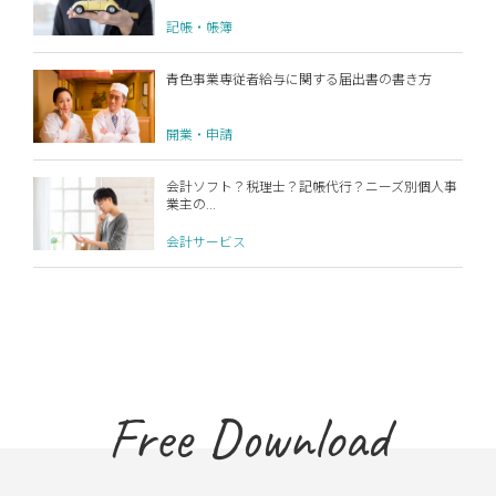
記帳・帳簿
青色事業専従者給与に関する届出書の書き方
開業・申請
会計ソフト？税理士？記帳代行？ニーズ別個人事
業主の...
会計サービス
Free Download