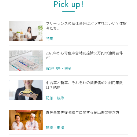
Pick up!
フリーランスの産休育休はどうすればいい？体験
者たち...
特集
2020年から青色申告特別控除65万円の適用要件
が...
確定申告・税金
中古車と新車、それぞれの減価償却と耐用年数
は？結局...
記帳・帳簿
青色事業専従者給与に関する届出書の書き方
開業・申請