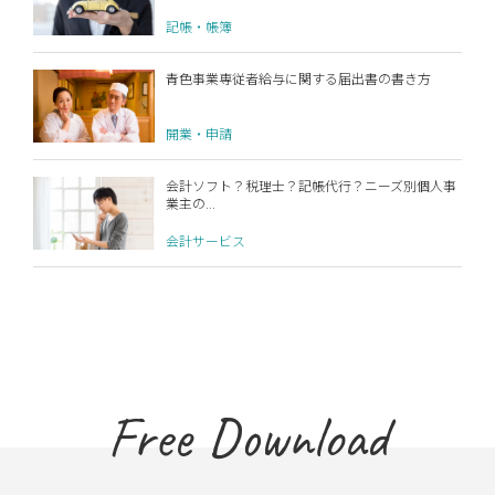
記帳・帳簿
青色事業専従者給与に関する届出書の書き方
開業・申請
会計ソフト？税理士？記帳代行？ニーズ別個人事
業主の...
会計サービス
Free Download