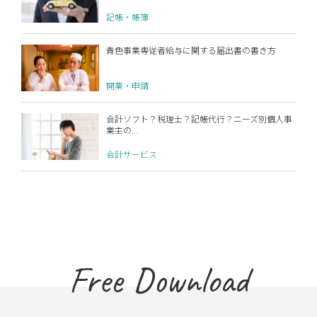
記帳・帳簿
青色事業専従者給与に関する届出書の書き方
開業・申請
会計ソフト？税理士？記帳代行？ニーズ別個人事
業主の...
会計サービス
Free Download