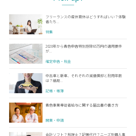
フリーランスの産休育休はどうすればいい？体験
者たち...
特集
2020年から青色申告特別控除65万円の適用要件
が...
確定申告・税金
中古車と新車、それぞれの減価償却と耐用年数
は？結局...
記帳・帳簿
青色事業専従者給与に関する届出書の書き方
開業・申請
会計ソフト？税理士？記帳代行？ニーズ別個人事