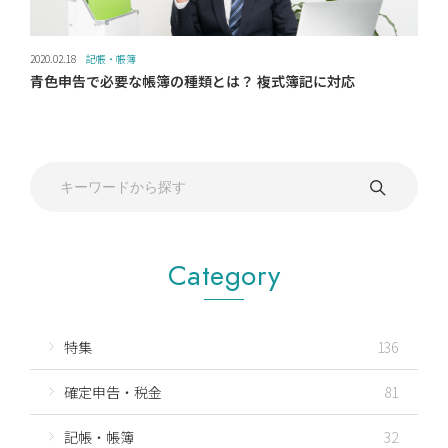
2020.02.18
記帳・帳簿
青色申告で必要な帳簿の種類とは？ 複式簿記に対応
Category
特集
136
確定申告・税金
81
記帳・帳簿
32