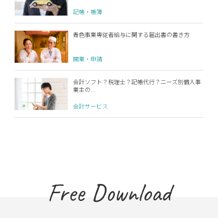
記帳・帳簿
青色事業専従者給与に関する届出書の書き方
開業・申請
会計ソフト？税理士？記帳代行？ニーズ別個人事
業主の...
会計サービス
Free Download