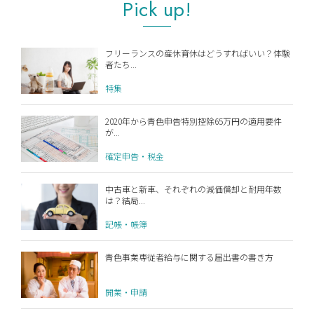
Pick up!
フリーランスの産休育休はどうすればいい？体験
者たち...
特集
2020年から青色申告特別控除65万円の適用要件
が...
確定申告・税金
中古車と新車、それぞれの減価償却と耐用年数
は？結局...
記帳・帳簿
青色事業専従者給与に関する届出書の書き方
開業・申請