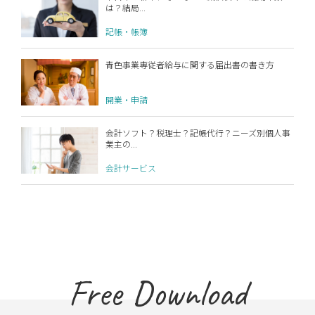
は？結局...
記帳・帳簿
青色事業専従者給与に関する届出書の書き方
開業・申請
会計ソフト？税理士？記帳代行？ニーズ別個人事
業主の...
会計サービス
Free Download