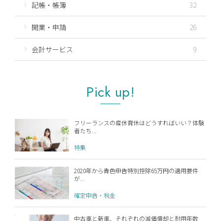
記帳・帳簿
32
開業・申請
26
会計サービス
9
Pick up!
フリーランスの産休育休はどうすればいい？体験
者たち...
特集
2020年から青色申告特別控除65万円の適用要件
が...
確定申告・税金
中古車と新車、それぞれの減価償却と耐用年数