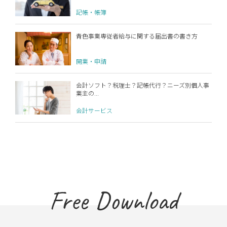
記帳・帳簿
青色事業専従者給与に関する届出書の書き方
開業・申請
会計ソフト？税理士？記帳代行？ニーズ別個人事
業主の...
会計サービス
Free Download