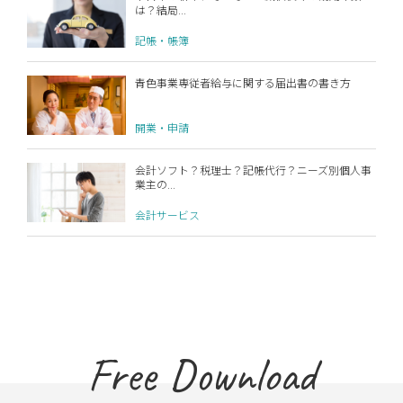
は？結局...
記帳・帳簿
青色事業専従者給与に関する届出書の書き方
開業・申請
会計ソフト？税理士？記帳代行？ニーズ別個人事
業主の...
会計サービス
Free Download