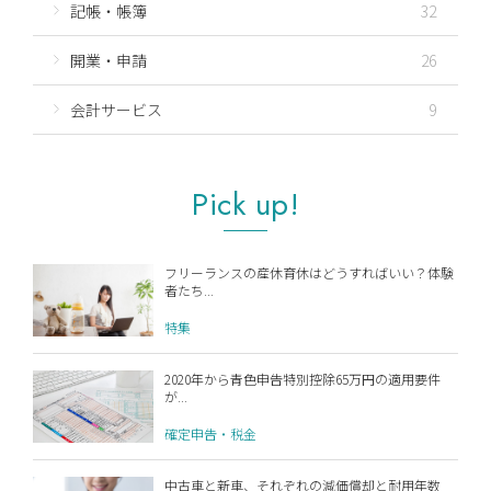
記帳・帳簿
32
開業・申請
26
会計サービス
9
Pick up!
フリーランスの産休育休はどうすればいい？体験
者たち...
特集
2020年から青色申告特別控除65万円の適用要件
が...
確定申告・税金
中古車と新車、それぞれの減価償却と耐用年数