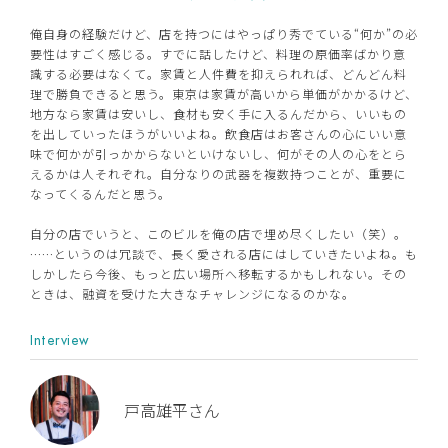
俺自身の経験だけど、店を持つにはやっぱり秀でている“何か”の必
要性はすごく感じる。すでに話したけど、料理の原価率ばかり意
識する必要はなくて。家賃と人件費を抑えられれば、どんどん料
理で勝負できると思う。東京は家賃が高いから単価がかかるけど、
地方なら家賃は安いし、食材も安く手に入るんだから、いいもの
を出していったほうがいいよね。飲食店はお客さんの心にいい意
味で何かが引っかからないといけないし、何がその人の心をとら
えるかは人それぞれ。自分なりの武器を複数持つことが、重要に
なってくるんだと思う。
自分の店でいうと、このビルを俺の店で埋め尽くしたい（笑）。
……というのは冗談で、長く愛される店にはしていきたいよね。も
しかしたら今後、もっと広い場所へ移転するかもしれない。その
ときは、融資を受けた大きなチャレンジになるのかな。
Interview
戸高雄平さん