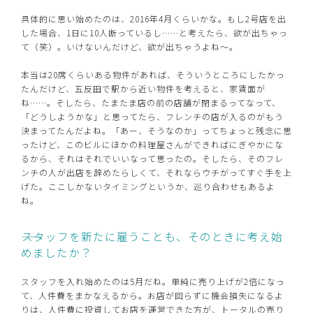
具体的に思い始めたのは、2016年4月くらいかな。もし2号店を出
した場合、1日に10人断っているし……と考えたら、欲が出ちゃっ
て（笑）。いけないんだけど、欲が出ちゃうよね～。
本当は20席くらいある物件があれば、そういうところにしたかっ
たんだけど、五反田で駅から近い物件を考えると、家賃面が
ね……。そしたら、たまたま店の前の店舗が閉まるってなって、
「どうしようかな」と思ってたら、フレンチの店が入るのがもう
決まってたんだよね。「あー、そうなのか」ってちょっと残念に思
ったけど、このビルにほかの料理屋さんができればにぎやかにな
るから、それはそれでいいなって思ったの。そしたら、そのフレ
ンチの人が出店を辞めたらしくて、それならウチがってすぐ手を上
げた。ここしかないタイミングというか、巡り合わせもあるよ
ね。
――スタッフを新たに雇うことも、そのときに考え始
めましたか？
スタッフを入れ始めたのは5月だね。単純に売り上げが2倍になっ
て、人件費をまかなえるから。お店が回らずに機会損失になるよ
りは、人件費に投資してお店を運営できた方が、トータルの売り