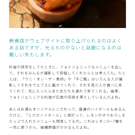
――飲食店がウェブサイトに取り上げられるのはよく
ある話ですが、光るものがないと話題になるのは
難しい気もします。
料理の研究をしてたときに、フォトジェニックなメニューを出し
て、それをみんなが撮影して投稿してくれたらとは考えてた。たと
えば、「ウニ・オン・ザ・煮卵」や「牛ご飯」はいろんな人が撮
影してそれをウェブ上に載せてくれて、それを見た人が食べに来
てくれて、気に入ったらまた友だちを連れて来てくれる。結果、
フォトジェニックな料理が広告の役割を果たしているんだよね。
あとはお酒もオリジナルにこだわって、普通のハイボールもあるん
だけど、「とだかハイボール」と銘打って、レモンのすりおろしを
たっぷり入れたメニューも用意してるの。これはレモン5～7個を
一気に使うから、結構原価がかかるんだよね。