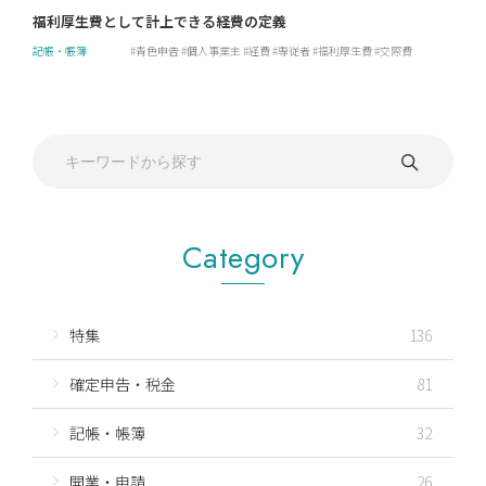
福利厚生費として計上できる経費の定義
記帳・帳簿
青色申告
個人事業主
経費
専従者
福利厚生費
交際費
Category
特集
136
確定申告・税金
81
記帳・帳簿
32
開業・申請
26