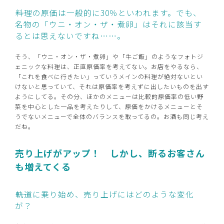
――料理の原価は一般的に30％といわれます。でも、
名物の「ウニ・オン・ザ・煮卵」はそれに該当す
るとは思えないですね……。
そう、「ウニ・オン・ザ・煮卵」や「牛ご飯」のようなフォトジ
ェニックな料理は、正直原価率を考えてない。お店をやるなら、
「これを食べに行きたい」っていうメインの料理が絶対ないとい
けないと思っていて、それは原価率を考えずに出したいものを出す
ようにしてる。その分、ほかのメニューは比較的原価率の低い野
菜を中心とした一品を考えたりして、原価をかけるメニューとそ
うでないメニューで全体のバランスを取ってるの。お酒も同じ考え
だね。
売り上げがアップ！ しかし、断るお客さん
も増えてくる
――軌道に乗り始め、売り上げにはどのような変化
が？