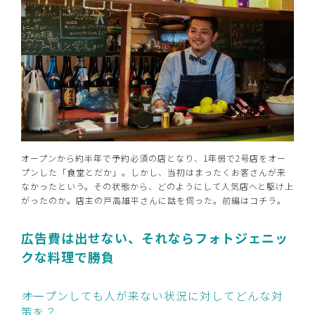
オープンから約半年で予約必須の店となり、1年弱で2号店をオー
プンした「食堂とだか」。しかし、当初はまったくお客さんが来
なかったという。その状態から、どのようにして人気店へと駆け上
がったのか。店主の戸高雄平さんに話を伺った。前編はコチラ。
広告費は出せない、それならフォトジェニッ
クな料理で勝負
――オープンしても人が来ない状況に対してどんな対
策を？