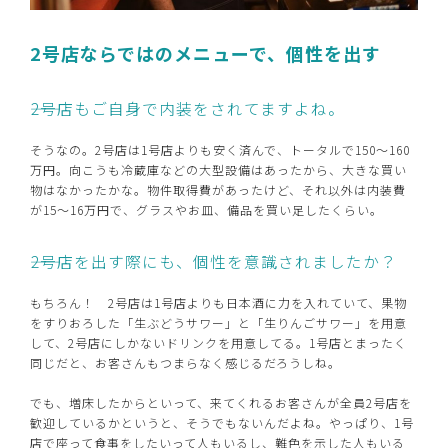
2号店ならではのメニューで、個性を出す
――2号店もご自身で内装をされてますよね。
そうなの。2号店は1号店よりも安く済んで、トータルで150～160
万円。向こうも冷蔵庫などの大型設備はあったから、大きな買い
物はなかったかな。物件取得費があったけど、それ以外は内装費
が15～16万円で、グラスやお皿、備品を買い足したくらい。
――2号店を出す際にも、個性を意識されましたか？
もちろん！ 2号店は1号店よりも日本酒に力を入れていて、果物
をすりおろした「生ぶどうサワー」と「生りんごサワー」を用意
して、2号店にしかないドリンクを用意してる。1号店とまったく
同じだと、お客さんもつまらなく感じるだろうしね。
でも、増床したからといって、来てくれるお客さんが全員2号店を
歓迎しているかというと、そうでもないんだよね。やっぱり、1号
店で座って食事をしたいって人もいるし、難色を示した人もいる