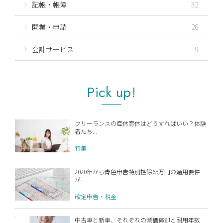
記帳・帳簿
32
開業・申請
26
会計サービス
9
Pick up!
フリーランスの産休育休はどうすればいい？体験
者たち...
特集
2020年から青色申告特別控除65万円の適用要件
が...
確定申告・税金
中古車と新車、それぞれの減価償却と耐用年数