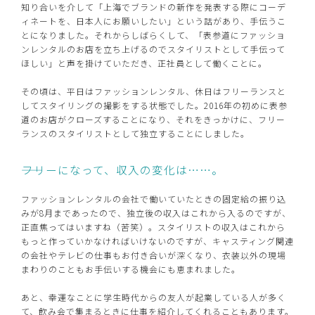
知り合いを介して「上海でブランドの新作を発表する際にコーデ
ィネートを、日本人にお願いしたい」という話があり、手伝うこ
とになりました。それからしばらくして、「表参道にファッショ
ンレンタルのお店を立ち上げるのでスタイリストとして手伝って
ほしい」と声を掛けていただき、正社員として働くことに。
その頃は、平日はファッションレンタル、休日はフリーランスと
してスタイリングの撮影をする状態でした。2016年の初めに表参
道のお店がクローズすることになり、それをきっかけに、フリー
ランスのスタイリストとして独立することにしました。
――フリーになって、収入の変化は……。
ファッションレンタルの会社で働いていたときの固定給の振り込
みが8月まであったので、独立後の収入はこれから入るのですが、
正直焦ってはいますね（苦笑）。スタイリストの収入はこれから
もっと作っていかなければいけないのですが、キャスティング関連
の会社やテレビの仕事もお付き合いが深くなり、衣装以外の現場
まわりのこともお手伝いする機会にも恵まれました。
あと、幸運なことに学生時代からの友人が起業している人が多く
て、飲み会で集まるときに仕事を紹介してくれることもあります。