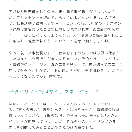
アパレル販売員をしたのち、正社員で事務職に就きました。た
だ、アシスタントを辞めてからすぐに働きたいと思ったのです
が、転職活動が結構大変で……。というのも、2年間のアシスタン
ト経験は無給だったことで仕事とは見なされず、第二新卒でもな
くニート扱いになってしまうんです。人材派遣の登録を断られるこ
ともあり、現実は甘くないということを思い知りましたね。
やっと就いた事務職ですが、仕事をするうちにやはり服の仕事が
したいなという気持ちが強くなりました。そのとき、スタイリス
ト事務所のマネージャー職の募集を見つけて、思い切って応募。採
用してもらうことができ、服に遠からず近からず関わることができ
るようになったのが3年前です。
――スタイリストではなく、マネージャー？
はい。マネージャーは、スタイリストのマネージメントをす
る、“裏方の裏方”。現場に出ることはありません。事務職の経験
値も役立てながら、洋服の勉強もできました。会社には6人のスタ
イリストが所属していましたが、それぞれのスタイリングの良し
悪しを俯瞰してみることができたのは貴重でした。