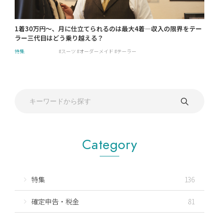
1着30万円～、月に仕立てられるのは最大4着―収入の限界をテー
ラー三代目はどう乗り越える？
特集
スーツ
オーダーメイド
テーラー
Category
特集
136
確定申告・税金
81