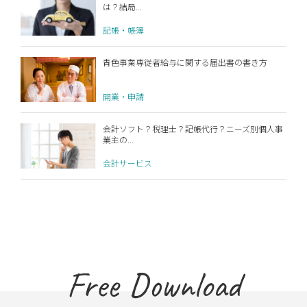
は？結局...
記帳・帳簿
青色事業専従者給与に関する届出書の書き方
開業・申請
会計ソフト？税理士？記帳代行？ニーズ別個人事
業主の...
会計サービス
Free Download