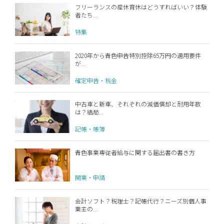
フリーランスの産休育休はどうすればいい？体験
者たち...
特集
2020年から青色申告特別控除65万円の適用要件
が...
確定申告・税金
中古車と新車、それぞれの減価償却と耐用年数
は？結局...
記帳・帳簿
青色事業専従者給与に関する届出書の書き方
開業・申請
会計ソフト？税理士？記帳代行？ニーズ別個人事
業主の...