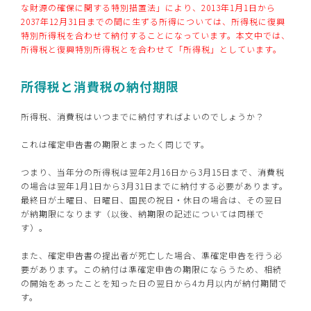
な財源の確保に関する特別措置法」により、2013年1月1日から
2037年12月31日までの間に生ずる所得については、所得税に復興
特別所得税を合わせて納付することになっています。本文中では、
所得税と復興特別所得税とを合わせて「所得税」としています。
所得税と消費税の納付期限
所得税、消費税はいつまでに納付すればよいのでしょうか？
これは確定申告書の期限とまったく同じです。
つまり、当年分の所得税は翌年2月16日から3月15日まで、消費税
の場合は翌年1月1日から3月31日までに納付する必要があります。
最終日が土曜日、日曜日、国民の祝日・休日の場合は、その翌日
が納期限になります（以後、納期限の記述については同様で
す）。
また、確定申告書の提出者が死亡した場合、準確定申告を行う必
要があります。この納付は準確定申告の期限にならうため、相続
の開始をあったことを知った日の翌日から4カ月以内が納付期間で
す。