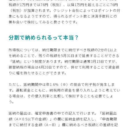
税額が1万円までは76円（税別）、以降1万円を超えるごとに76円
（税別）が加算されます。クレジット会社によってはポイントの対
象にもなるようですので、得られるポイント数と決済手数料との
兼ね合いで検討してみると良さそうです。
分割で納められるって本当？
所得税については、納付期限までに納付すべき税額の2分の1以上
を納めることで、残りの税額を5月31日まで延長することができる
「延納」という制度があります。納付期限は通常3月15日ですが、
振替納税の場合は4月20日ですので、併せて利用することで資金繰
りに幅を持たせることができます。
ただし、延納期間中は年1.6％（※）の割合で利子税が発生しま
す。運転資金とともに、納税用の資金を借り入れしようと考えてい
る場合は、その借入利率と比較して検討することも必要でしょ
う。
延納の届出は、確定申告書の中での記入で行います。「延納届出
額（A×0.5以下の金額）」の欄に延納金額を記入し、「申告期限
までに納付する金額（A－B）」欄に納めるべき税額との差額を記