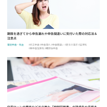
期限を過ぎてから申告漏れや申告間違いに気付いた際の対応法＆
注意点
確定申告・税金
修正申告
申告漏れ
申告間違い
更生の請求
延滞税
無申告加算税
期限後申告
住宅ローンの審査などで必要な「納税証明書」の請求先や手続き