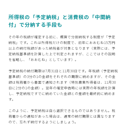
所得税の「予定納税」と消費税の「中間納
付」で分納する手段も
その年の税額が確定する前に、概算で分割納税する制度が「予定
納税」です。これは所得税だけの制度で、前年におおむね15万円
以上の納付税額があった納税者が対象となります（実際には、予
定納税基準額を計算した上で判定されますが、ここではその説明
を省略し、「おおむね」としています）。
予定納税の納付期限は7月31日と11月30日です。年税額（予定納税
基準額）の3分の1の金額をそれぞれの期限に納めますが、その金
額は税務署から書面で通知されます（特別農業所得者は、11月30
日に2分の1の金額）。翌年の確定申告時には実際の年税額を計算
し、予定納税ですでに納めていた金額との差額を最終的に納めま
す。
このように、予定納税は自ら選択できるものではありません。税
務署からの通知があった場合は、通常の納付期限とは異なります
ので、忘れず納付するようにしましょう。