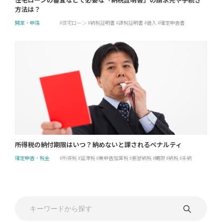
方法は？
開業・申請
住宅ローン
納税証明書
課税証明書
借入
確定申告書
所得税の納付期限はいつ？納めないと課されるペナルティ
確定申告・税金
所得税
延滞税
無申告加算税
振替納税
期限
納税
未納