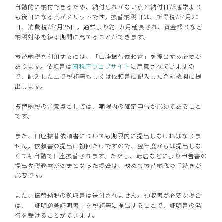
自動的に納付できるため、納付忘れがない点と納付日が通常より
も後日になる点がメリットです。振替納税日は、所得税が4月20
日、消費税が4月25日。通常より約1カ月延長され、資金繰りなど
納税対策を練る期間に充てることができます。
振替納税を利用するには、「口座振替依頼書」を提出する必要が
あります。依頼書は
国税庁ウェブサイト
に用意されていますの
で、記入した上で税務署もしくは依頼書に記入した金融機関に提
出します。
振替納税の注意点としては、期限内の確定申告が必須であること
です。
また、口座振替依頼書についても期限内に提出しなければなりま
せん。依頼書の提出は初回だけですので、翌年度からは提出しな
くても自動で口座振替されます。ただし、転居などにより申告書の
提出先税務署が変更となった場合は、改めて振替納税の手続きが
必要です。
また、振替納税の領収書は送付されません。領収書が必要な場合
は、「証明願兼証明書」を税務署に提出することで、証明書の発
行を受けることができます。