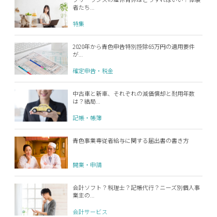
者たち...
特集
2020年から青色申告特別控除65万円の適用要件
が...
確定申告・税金
中古車と新車、それぞれの減価償却と耐用年数
は？結局...
記帳・帳簿
青色事業専従者給与に関する届出書の書き方
開業・申請
会計ソフト？税理士？記帳代行？ニーズ別個人事
業主の...
会計サービス