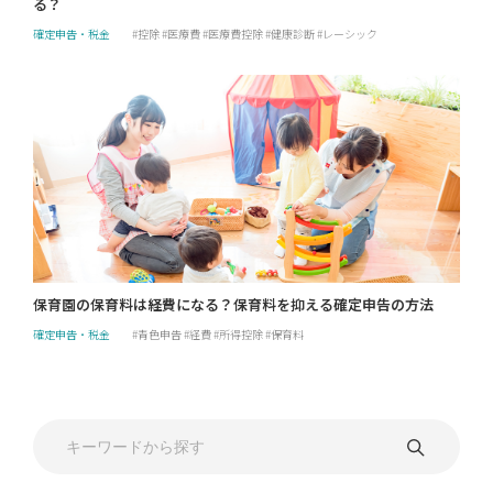
る？
確定申告・税金
控除
医療費
医療費控除
健康診断
レーシック
保育園の保育料は経費になる？保育料を抑える確定申告の方法
確定申告・税金
青色申告
経費
所得控除
保育料