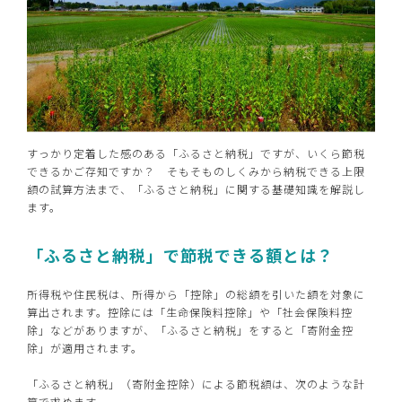
すっかり定着した感のある「ふるさと納税」ですが、いくら節税
できるかご存知ですか？ そもそものしくみから納税できる上限
額の試算方法まで、「ふるさと納税」に関する基礎知識を解説し
ます。
「ふるさと納税」で節税できる額とは？
所得税や住民税は、所得から「控除」の総額を引いた額を対象に
算出されます。控除には「生命保険料控除」や「社会保険料控
除」などがありますが、「ふるさと納税」をすると「寄附金控
除」が適用されます。
「ふるさと納税」（寄附金控除）による節税額は、次のような計
算で求めます。