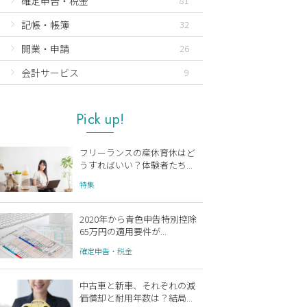
確定申告・税金
81
記帳・帳簿
32
開業・申請
26
会計サービス
9
Pick up!
フリーランスの産休育休はど
うすればいい？体験者たち...
特集
2020年から青色申告特別控除
65万円の適用要件が...
確定申告・税金
中古車と新車、それぞれの減
価償却と耐用年数は？結局...