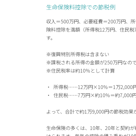
生命保険料控除での節税例
収入＝500万円、必要経費＝200万円
険料控除を満額（所得税12万円、住民税
す。
※復興特別所得税は含まない
※課税される所得の金額が250万円なので
※住民税率は約10％として計算
所得税……12万円×10％＝1万2,000
住民税……7万円×約10％＝約7,000
よって、合計で約1万9,000円の節税効
生命保険の多くは、10年、20年と契約
けられます。毎年の控除の積み重ねが1