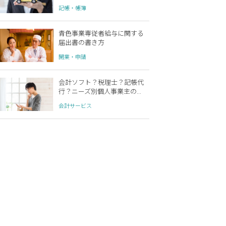
記帳・帳簿
青色事業専従者給与に関する
届出書の書き方
開業・申請
会計ソフト？税理士？記帳代
行？ニーズ別個人事業主の...
会計サービス