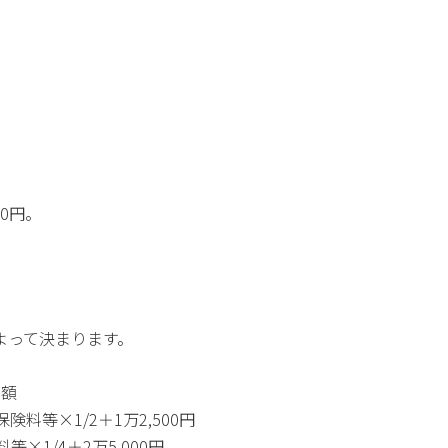
。
0円。
よって決まります。
全額
険料等×1/2＋1万2,500円
×1/4＋2万5,000円