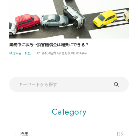
業務中に事故…損害賠償金は経費にできる？
確定申告・税金
所得税
経費
損害賠償
仕訳
事故
Category
特集
136