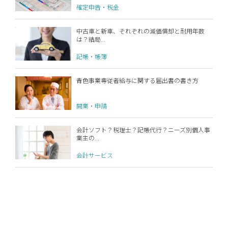
確定申告・税金
中古車と新車、それぞれの減価償却と耐用年数
は？結局...
記帳・帳簿
青色事業専従者給与に関する届出書の書き方
開業・申請
会計ソフト？税理士？記帳代行？ニーズ別個人事
業主の...
会計サービス