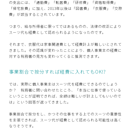
の支出には、「通勤費」「転居費」「研修費」「資格取得費」
「帰宅旅費」に加え、2013年以後は「図書費」「衣服費」「交際
費」が該当するとされています。
つまり、給与所得者に限ってではあるものの、法律の改正により
スーツ代も経費として認められるようになったのです。
それまで、衣服代は家事関連費として経費計上が難しいとされて
きました。その認識が変わったことにより、個人事業主の経費に
対する税務署の見方も変わってくると推測できます。
事業割合で按分すれば経費に入れてもOK!?
では、実際に個人事業主はスーツ代を経費にできるのでしょう
か？ 税務署に問い合わせたところ、「本当に仕事で使っている
ということが証明できれば、全額は難しいが計上してもいいので
は」という回答が返ってきました。
事業割合で按分をし、かつその仕事をする上でのスーツの重要性
を主張できれば、スーツ代が経費として認められる可能性は高く
なりそうです。