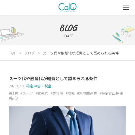
BLOG
ブログ
TOP
ブログ
スーツ代や散髪代が経費として認められる条件
スーツ代や散髪代が経費として認められる条件
2020.02.18
確定申告・税金
経費
スーツ
衣装代
美容院
散髪
家事関連費
特定支出控除
按分