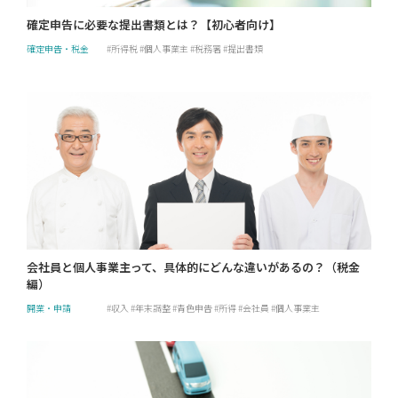
確定申告に必要な提出書類とは？【初心者向け】
確定申告・税金
所得税
個人事業主
税務署
提出書類
会社員と個人事業主って、具体的にどんな違いがあるの？（税金
編）
開業・申請
収入
年末調整
青色申告
所得
会社員
個人事業主