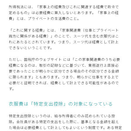
所得税法には、「家事上の経費及びこれに関連する経費で政令で
定めるもの」は必要経費に算入しないとあります。「家事上の経
費」とは、プライベートの生活費のこと。
「これに関する経費」とは、「家事関連費（仕事とプライベート
両方に関係がある経費）」のことで、スーツ代を含む衣服代はこ
れにあたるとされています。つまり、スーツ代は経費として計上
できないということです。
ただし、国税庁のウェブサイト には「この家事関連費のうち必要
経費になるのは、取引の記録などに基づいて、業務遂行上直接必
要であったことが明らかに区分できる場合のその区分できる金額
に限られます」ともあります。つまり、明らかに仕事をする上で
必要だと証明できれば、経費として計上できる可能性があるので
す。
衣服費は「特定支出控除」の対象になっている
特定支出控除というのは、給与所得者にのみ認められている控
除。会社員がある特定の支出をした際に、基準となる金額を超え
た場合は必要経費として計上してもよいという制度です。ある特定