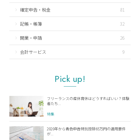
確定申告・税金
81
記帳・帳簿
32
開業・申請
26
会計サービス
9
Pick up!
フリーランスの産休育休はどうすればいい？体験
者たち...
特集
2020年から青色申告特別控除65万円の適用要件
が...