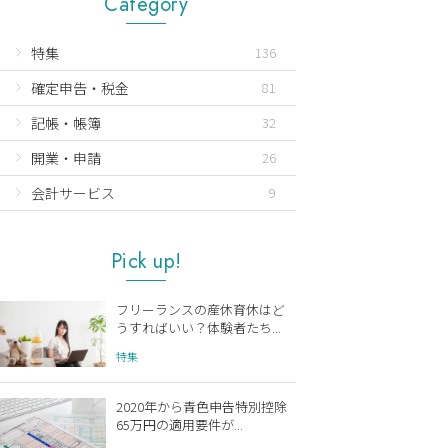
Category
特集
136
確定申告・税金
81
記帳・帳簿
32
開業・申請
26
会計サービス
9
Pick up!
フリーランスの産休育休はど
うすればいい？体験者たち...
特集
2020年から青色申告特別控除
65万円の適用要件が...