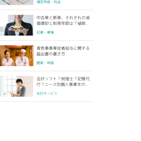
確定申告・税金
中古車と新車、それぞれの減
価償却と耐用年数は？結局...
記帳・帳簿
青色事業専従者給与に関する
届出書の書き方
開業・申請
会計ソフト？税理士？記帳代
行？ニーズ別個人事業主の...
会計サービス