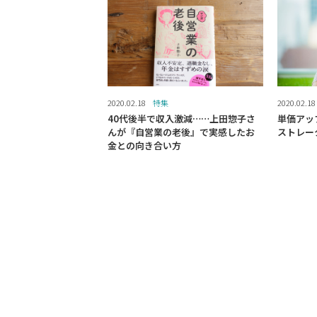
2020.02.18
特集
2020.02.18
40代後半で収入激減……上田惣子さ
単価アッ
んが『自営業の老後』で実感したお
ストレー
金との向き合い方