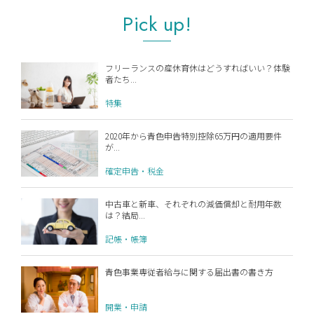
Pick up!
フリーランスの産休育休はどうすればいい？体験
者たち...
特集
2020年から青色申告特別控除65万円の適用要件
が...
確定申告・税金
中古車と新車、それぞれの減価償却と耐用年数
は？結局...
記帳・帳簿
青色事業専従者給与に関する届出書の書き方
開業・申請