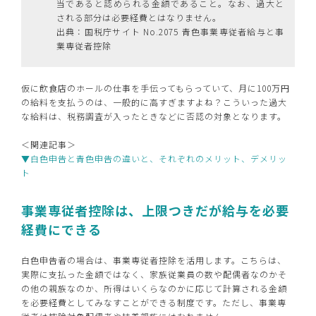
当であると認められる金額であること。なお、過大と
される部分は必要経費とはなりません。
出典：国税庁サイト No.2075 青色事業専従者給与と事
業専従者控除
仮に飲食店のホールの仕事を手伝ってもらっていて、月に100万円
の給料を支払うのは、一般的に高すぎますよね？こういった過大
な給料は、税務調査が入ったときなどに否認の対象となります。
＜関連記事＞
▼白色申告と青色申告の違いと、それぞれのメリット、デメリッ
ト
事業専従者控除は、上限つきだが給与を必要
経費にできる
白色申告者の場合は、事業専従者控除を活用します。こちらは、
実際に支払った金額ではなく、家族従業員の数や配偶者なのかそ
の他の親族なのか、所得はいくらなのかに応じて計算される金額
を必要経費としてみなすことができる制度です。ただし、事業専