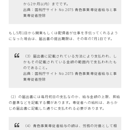
から2か月以内）までです。
出典：国税庁サイト No.2075 青色事業専従者給与と事
業専従者控除
もし5月1日から開業もしくは配偶者が仕事を手伝ってくれるよう
になった場合は、届出書の提出期限は、その年の7月1日です。
（3）届出書に記載されている方法により支払われ、し
かもその記載されている金額の範囲内で支払われたも
のであること。
出典：国税庁サイト No.2075 青色事業専従者給与と事
業専従者控除
（2）の届出書には毎月何日の支払なのか、給与金額の上限、昇給
の基準などを記載する欄があります。専従者への給料は、あらか
じめ届出書に記載した通りに支払われる必要があります。
（4）青色事業専従者給与の額は、労務の対価として相