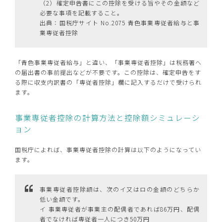
（2）確定申告書にこの控除を受ける旨やその金額など
必要な事項を記載すること。
出典：国税庁サイト No.2075 青色事業専従者給与と事
業専従者控除
「青色事業専従者給与」と違い、「事業専従者控除」は税務署へ
の届出書の事前提出などが不要です。この控除は、確定申告をす
る際に収支内訳書の「専従者控除」欄に記入するだけで受けられ
ます。
事業専従者控除の計算方法と控除額シミュレーシ
ョン
国税庁によれば、事業専従者控除の計算は以下のようになってい
ます。
事業専従者控除額は、次のイ又はロの金額のどちらか
低い金額です。
イ 事業専従者が事業主の配偶者であれば86万円、配偶
者でなければ専従者一人につき50万円