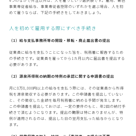
4つのなかで外注以外は、人を雇うという選択肢です。雇用、青色
事業専従者給与、事業専従者控除のいずれかを選ぶ場合、人を初
めて雇うならば、下記の手続きをしておきましょう。
人を初めて雇用する際にすべき手続き
（1）給与支払事務所等の開設・移転・廃止届出書の提出
従業員に給与を支払うことになった旨を、税務署に報告するため
の手続きです。従業員を雇ってから1カ月以内に届出書を提出する
必要があります。
（2）源泉所得税の納期の特例の承認に関する申請書の提出
月に8万8,000円以上の給与を支払う際には、その従業員から所得
税を源泉徴収する必要があります。この申請書を提出していない
と、その徴収した金額を毎月税務署に納める手間が発生します。
この申請書を提出しておけば、一定の要件のもと、年2回の納付手
続きで済むようになります。提出の期限は特にありませんが、特
例が適用されるのは、提出した日の翌月支払った給与からとなり
ます。