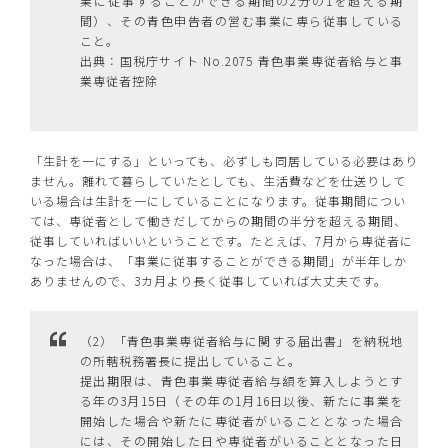
業に従事することができる期間の2分の1を超える期
間）、その青色申告者の営む事業に専ら従事している
こと。
出典：国税庁サイト No.2075 青色事業専従者給与と事
業専従者控除
「生計を一にする」といっても、必ずしも同居している必要はあり
ません。離れて暮らしていたとしても、生活費などを仕送りして
いる場合は生計を一にしていることになります。従事期間につい
ては、専従者として働きだしてからの期間の半分を超える期間、
従事していればいいということです。たとえば、7月から専従者に
なった場合は、「事業に従事することができる期間」が半年しか
ありませんので、3カ月より長く従事していれば大丈夫です。
（2）「青色事業専従者給与に関する届出書」を納税地
の所轄税務署長に提出していること。
提出期限は、青色事業専従者給与額を算入しようとす
る年の3月15日（その年の1月16日以後、新たに事業を
開始した場合や新たに専従者がいることとなった場合
には、その開始した日や専従者がいることとなった日