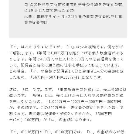
ロ この控除をする前の事業所得等の金額を専従者の数
に1を足した数で割った金額
出典：国税庁サイト No.2075 青色事業専従者給与と事
業専従者控除
「イ」はわかりやすいですが、「ロ」は少々複雑です。例を挙げ
て解説します。1年間で1,000万円を売り上げる個人飲食店がある
とします。年間で400万円の仕入れと300万円の必要経費を使って
いて、配偶者と高校に通う娘に仕事を手伝ってもらっています。
この場合、「イ」の金額は配偶者1人分と専従者1人分の金額を足
したもの。「86万円＋50万円=136万円」となります。
次に、「ロ」です。まず、「事業所得等の金額」は、売上金額とは
違います。「所得」とは、売り上げから仕入れや必要経費の金額
を差し引いたもの。「1,000万円－400万円―300万円＝300万円」
が、その額です。この300万円を「専従者の数に1を足した数」で
割ります。専従者は配偶者と娘の2人ですから、「300万円
÷(2+1)=100万円」が「ロ」の金額になります。
「イ」の136万円と「ロ」の100万円では、「ロ」の金額の方が低