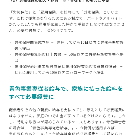
（3）労働保険の加入・納付 ※「専従者」の場合は不要
「労災保険」と「雇用保険」を総称して「労働保険」といいま
す。これは従業員を守るためにある制度で、パートやアルバイト
がたった1人でも雇用が発生した時点で手続きしなければなりませ
ん。必要な書類は、下記の４つです。
労働保険関係成立届……雇用してから10日以内に労働基準監督
署へ提出
労働保険概算保険料申告書……50日以内に労働基準監督署へ提
出
雇用保険適用事業所設置届と雇用保険被保険者資格取得届……
ともに雇用してから10日以内にハローワークへ提出
青色事業専従者給与で、家族に払った給料を
すべて必要経費に
配偶者やその他の親族に給与を支払っても、原則として必要経費に
はなりません。家庭の中でお金が回っているだけだからです。しか
し、特別な取扱いが認められているケースもあります。青色申告者
の場合は、「青色事業専従者給与」。この特例を活用すれば、一
定の要件のもとに支払った給与は全額が必要経費として認められ