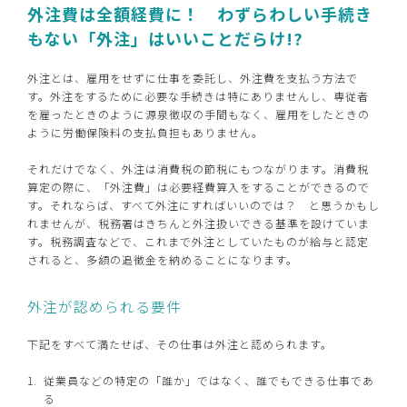
外注費は全額経費に！ わずらわしい手続き
もない「外注」はいいことだらけ!?
外注とは、雇用をせずに仕事を委託し、外注費を支払う方法で
す。外注をするために必要な手続きは特にありませんし、専従者
を雇ったときのように源泉徴収の手間もなく、雇用をしたときの
ように労働保険料の支払負担もありません。
それだけでなく、外注は消費税の節税にもつながります。消費税
算定の際に、「外注費」は必要経費算入をすることができるので
す。それならば、すべて外注にすればいいのでは？ と思うかもし
れませんが、税務署はきちんと外注扱いできる基準を設けていま
す。税務調査などで、これまで外注としていたものが給与と認定
されると、多額の追徴金を納めることになります。
外注が認められる要件
下記をすべて満たせば、その仕事は外注と認められます。
従業員などの特定の「誰か」ではなく、誰でもできる仕事であ
る