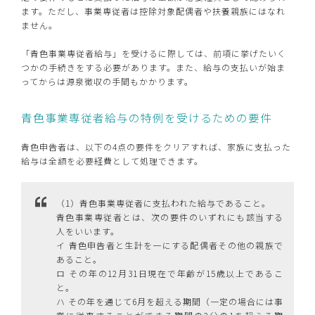
ます。ただし、事業専従者は控除対象配偶者や扶養親族にはなれ
ません。
「青色事業専従者給与」を受けるに際しては、前項に挙げたいく
つかの手続きをする必要があります。また、給与の支払いが始ま
ってからは源泉徴収の手間もかかります。
青色事業専従者給与の特例を受けるための要件
青色申告者は、以下の4点の要件をクリアすれば、家族に支払った
給与は全額を必要経費として処理できます。
（1）青色事業専従者に支払われた給与であること。
青色事業専従者とは、次の要件のいずれにも該当する
人をいいます。
イ 青色申告者と生計を一にする配偶者その他の親族で
あること。
ロ その年の12月31日現在で年齢が15歳以上であるこ
と。
ハ その年を通じて6月を超える期間（一定の場合には事