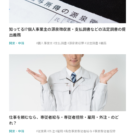
知ってる!?個人事業主の源泉徴収票・支払調書などの法定調書の提
出義務
開業・申請
個人事業主
支払調書
源泉徴収票
法定調書
義務
仕事を頼むなら、専従者給与・専従者控除・雇用・外注・のど
れ？
開業・申請
従業員
外注
雇用
青色事業専従者給与
事業専従者控除