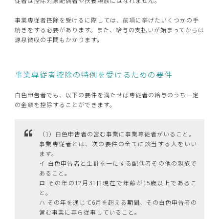
従者は控除対象配偶者や扶養親族にはなれません。
事業専従者控除を受けるに際しては、前項に挙げたいくつかの手
続きをする必要があります。また、給与の支払いが始まってからは
源泉徴収の手間もかかります。
事業専従者控除の特例を受けるための要件
白色申告者でも、以下の要件を満たせば専従者の給与のうち一定
の金額を控除することができます。
（1）白色申告者の営む事業に事業専従者がいること。
事業専従者とは、次の要件の全てに該当する人をいい
ます。
イ 白色申告者と生計を一にする配偶者その他の親族で
あること。
ロ その年の12月31日現在で年齢が15歳以上であるこ
と。
ハ その年を通じて6月を超える期間、その白色申告者の
営む事業に専ら従事していること。