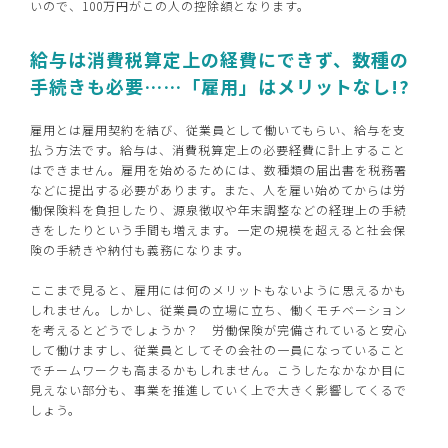
いので、100万円がこの人の控除額となります。
給与は消費税算定上の経費にできず、数種の
手続きも必要……「雇用」はメリットなし!?
雇用とは雇用契約を結び、従業員として働いてもらい、給与を支
払う方法です。給与は、消費税算定上の必要経費に計上すること
はできません。雇用を始めるためには、数種類の届出書を税務署
などに提出する必要があります。また、人を雇い始めてからは労
働保険料を負担したり、源泉徴収や年末調整などの経理上の手続
きをしたりという手間も増えます。一定の規模を超えると社会保
険の手続きや納付も義務になります。
ここまで見ると、雇用には何のメリットもないように思えるかも
しれません。しかし、従業員の立場に立ち、働くモチベーション
を考えるとどうでしょうか？ 労働保険が完備されていると安心
して働けますし、従業員としてその会社の一員になっていること
でチームワークも高まるかもしれません。こうしたなかなか目に
見えない部分も、事業を推進していく上で大きく影響してくるで
しょう。