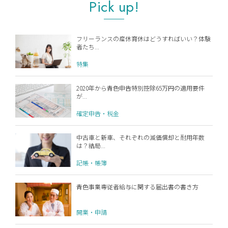
Pick up!
フリーランスの産休育休はどうすればいい？体験
者たち...
特集
2020年から青色申告特別控除65万円の適用要件
が...
確定申告・税金
中古車と新車、それぞれの減価償却と耐用年数
は？結局...
記帳・帳簿
青色事業専従者給与に関する届出書の書き方
開業・申請