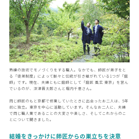
熟練の技術でモノづくりをする職人。なかでも、師匠が弟子をと
る「徒弟制度」によって脈々と伝統が引き継がれている1つが「庭
師」です。現在、夫婦ともに庭師として「庭匠 風玄 東京」を営ん
でいるのが、深津晋太郎さんと堀内千恵さん。
同じ師匠のもと京都で修業していたときに出会ったお二人は、5年
前に独立。東京を中心に活動しています。そんなお二人に、夫婦
で同じ職人業であることの大変さや楽しさ、そしてこれからのこ
とについて聞きました。
結婚をきっかけに師匠からの巣立ちを決意