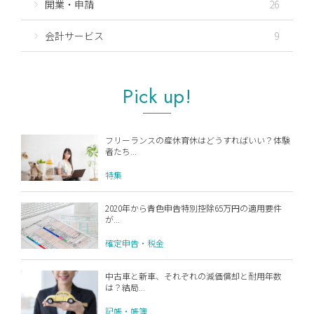
開業・申請
26
会計サービス
9
Pick up!
フリーランスの産休育休はどうすればいい？体験
者たち...
特集
2020年から青色申告特別控除65万円の適用要件
が...
確定申告・税金
中古車と新車、それぞれの減価償却と耐用年数
は？結局...
記帳・帳簿