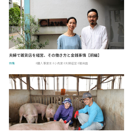
夫婦で雑貨店を経営、その働き方と金銭事情【前編】
特集
個人事業主
小売業
夫婦経営
雑貨店