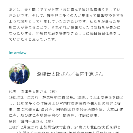
あとは、夫と同じですがお客さまに喜んで頂ける庭造りをしてい
きたいです。そして、庭を見に多くの人が集まって情報交換をする
ような場所として利用していただきたいです。私たちが造った場
所に人が集まることで、それぞれが情報だったり気持ちが豊かに
なったりする、発展的な庭を提供できるように毎日毎日仕事をし
ていけたらと思っています。
Interview
深津晋太郎さん／堀内千恵さん
代表 深津晋太郎さん（右）
1981年3月生まれ 群馬県桐生市出身。18歳より北山安夫氏を師と
し、12年間多くの作庭および宮内庁管轄庭園や個人邸の剪定に従
事。主に京都東山 高台寺、圓徳院及び高台寺塔頭寺院、大本山 建
仁寺、及び建仁寺塔頭寺院の年間管理、作庭に従事。
庭師 堀内千恵さん（左）
1983年2月生まれ 山梨県笛吹市出身。24歳より北山安夫氏を師と
し、4年間多くの作庭および宮内庁管轄庭園や個人邸の剪定に従