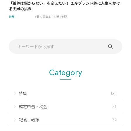
「養豚は儲からない」を変えたい！ 国産ブランド豚に人生をかけ
る夫婦の挑戦
特集
個人事業主
夫婦
養豚
Category
特集
136
確定申告・税金
81
記帳・帳簿
32