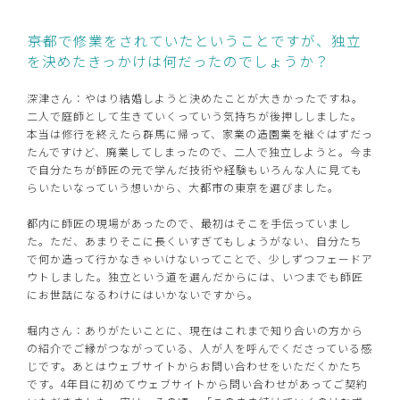
――京都で修業をされていたということですが、独立
を決めたきっかけは何だったのでしょうか？
深津さん：やはり結婚しようと決めたことが大きかったですね。
二人で庭師として生きていくっていう気持ちが後押ししました。
本当は修行を終えたら群馬に帰って、家業の造園業を継ぐはずだっ
たんですけど、廃業してしまったので、二人で独立しようと。今ま
で自分たちが師匠の元で学んだ技術や経験もいろんな人に見ても
らいたいなっていう想いから、大都市の東京を選びました。
都内に師匠の現場があったので、最初はそこを手伝っていまし
た。ただ、あまりそこに長くいすぎてもしょうがない、自分たち
で何か造って行かなきゃいけないってことで、少しずつフェードア
ウトしました。独立という道を選んだからには、いつまでも師匠
にお世話になるわけにはいかないですから。
堀内さん：ありがたいことに、現在はこれまで知り合いの方から
の紹介でご縁がつながっている、人が人を呼んでくださっている感
じです。あとはウェブサイトからお問い合わせをいただくかたち
です。4年目に初めてウェブサイトから問い合わせがあってご契約