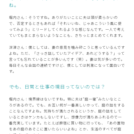
ね。
堀内さん：そうですね。ありがたいことに夫は頭が柔らかいの
で、否定するときもあれば「それいいね、じゃあこういう風に使
ってみよう」とリードしてくれるような感じなんです。一人で考え
ていてもまとまらないようなことも、きちっとまとめてくれます。
深津さん：僕としては、妻の意見を噛み砕こうと思っているんです
よね。ただ、「さっき話していたアイデア、あれどうする？」って
言っても忘れていることが多いんです（笑）。妻は気が多いので。
毎日そんな会話の連続ですけど、僕としては刺激になって面白いで
す。
――でも、日常と仕事の境目ってないのでは？
堀内さん：境界線はないですね。特に夫は“庭一徹”みたいなとこ
ろがあるので。でも、お互い何が一番楽しいかって、庭の話をする
ことなんですよね。気持ちが満たされるというか、庭の話をして
いるときはケンカもしないですし、想像力が満ちあふれるので一
番充実しています。たとえば原宿に買い物に行っても、「あの置物
をあの庭のあそこに置いたらいいよね」とか、生活のすべてが庭