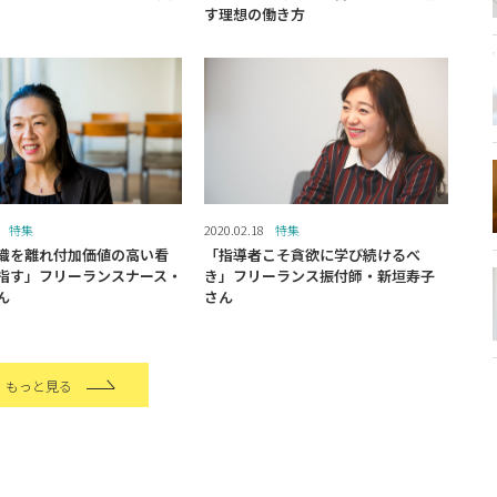
す理想の働き方
特集
2020.02.18
特集
織を離れ付加価値の高い看
「指導者こそ貪欲に学び続けるべ
指す」フリーランスナース・
き」フリーランス振付師・新垣寿子
ん
さん
もっと見る