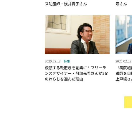
ス助産師・浅井貴子さん
寿さん
2020.02.18
特集
2020.02.18
没頭する靴磨きを副業に！フリーラ
「病院組
ンスデザイナー・阿部光希さんが2足
護師を目
のわらじを選んだ理由
上戸綾さ