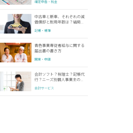
確定申告・税金
中古車と新車、それぞれの減
価償却と耐用年数は？結局...
記帳・帳簿
青色事業専従者給与に関する
届出書の書き方
開業・申請
会計ソフト？税理士？記帳代
行？ニーズ別個人事業主の...
会計サービス