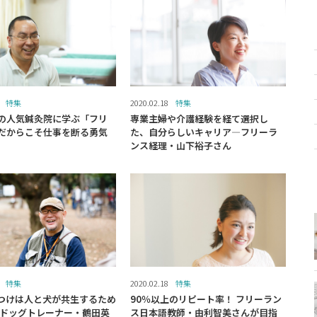
特集
2020.02.18
特集
の人気鍼灸院に学ぶ「フリ
専業主婦や介護経験を経て選択し
だからこそ仕事を断る勇気
た、自分らしいキャリア―フリーラ
ンス経理・山下裕子さん
特集
2020.02.18
特集
つけは人と犬が共生するため
90％以上のリピート率！ フリーラン
 ドッグトレーナー・鶴田英
ス日本語教師・由利智美さんが目指