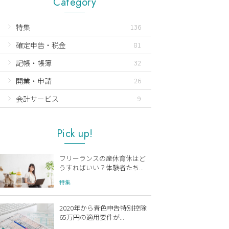
Category
特集
136
確定申告・税金
81
記帳・帳簿
32
開業・申請
26
会計サービス
9
Pick up!
フリーランスの産休育休はど
うすればいい？体験者たち...
特集
2020年から青色申告特別控除
65万円の適用要件が...