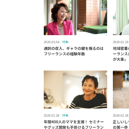
2020.03.04
特集
2020.02.19
通訳の収入、ギャラの鍵を握るのは
地域密着
フリーランスの経験年数
ーランス
が大事」
2020.02.18
特集
2020.02.18
年間400人のママを支援！ セミナー
正しいし
やグッズ開発も手掛けるフリーラン
の第一歩